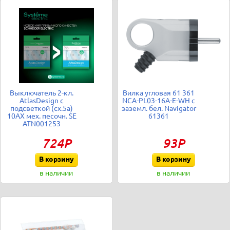
Выключатель 2-кл.
Вилка угловая 61 361
AtlasDesign с
NCA-PL03-16A-E-WH с
подсветкой (сх.5а)
заземл. бел. Navigator
10AX мех. песочн. SE
61361
ATN001253
724Р
93Р
В корзину
В корзину
в наличии
в наличии