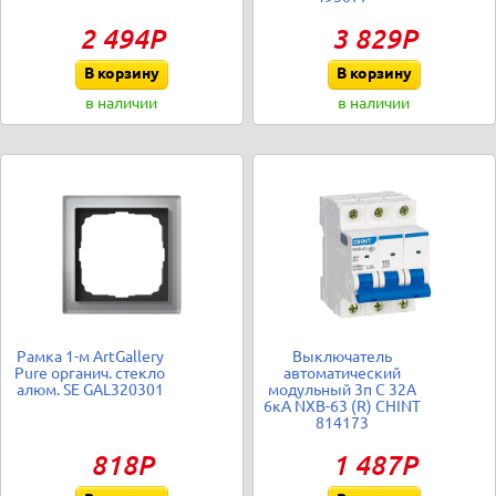
2 494Р
3 829Р
В корзину
В корзину
в наличии
в наличии
Рамка 1-м ArtGallery
Выключатель
Pure органич. стекло
автоматический
алюм. SE GAL320301
модульный 3п C 32А
6кА NXB-63 (R) CHINT
814173
818Р
1 487Р