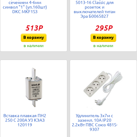
сечением 4-6мм
5013-16 Classic для
символ "1" (уп.160шт)
розеток и
DKC MKF1S3
выключателей титан
Эра Б0065827
513Р
295Р
В корзину
В корзину
в наличии
в наличии
Вставка плавкая ПН2
Удлинитель 3х7м с
250 С 200А У3 КЭАЗ
заземл. 10А IP20
120119
2.2кВт ПВС Союз 481S-
9307