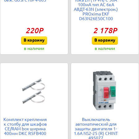
беж. GUSI С10Р4-003
тока 2п (1P+N) C 50А
100мА тип AC 6кА
АВДТ-63N (электрон.)
PROxima EKF
D63N26E50C100
220Р
2 178Р
В корзину
В корзину
в наличии
в наличии
Комплект крепления
Выключатель
к столбу для шкафов
автоматический для
CE/RAM box ширина
защиты двигателя 1-
400мм DKC R5FB400
1.6А NS2-25 (R) CHINT
495077