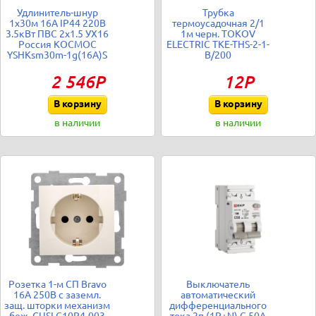
Удлинитель-шнур
Трубка
1х30м 16А IP44 220В
термоусадочная 2/1
3.5кВт ПВС 2х1.5 УХ16
1м черн. TOKOV
Россия КОСМОС
ELECTRIC TKE-THS-2-1-
YSHKsm30m-1g(16A)S
B/200
2 546Р
12Р
В корзину
В корзину
в наличии
в наличии
Розетка 1-м СП Bravo
Выключатель
16А 250В с заземл.
автоматический
защ. шторки механизм
дифференциального