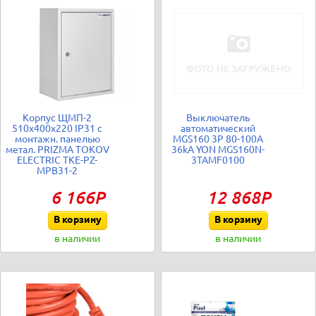
Корпус ЩМП-2
Выключатель
510х400х220 IP31 с
автоматический
монтажн. панелью
MGS160 3P 80-100A
метал. PRIZMA TOKOV
36kA YON MGS160N-
ELECTRIC TKE-PZ-
3TAMF0100
MPB31-2
6 166Р
12 868Р
В корзину
В корзину
в наличии
в наличии