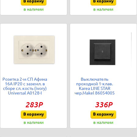
В корзину
В корзину
в наличии
в наличии
Розетка 2-м СП Афина
Выключатель
16А IP20 с заземл. в
проходной 1-клав.
сборе сл. кость (ivory)
Karea LINE STAR
Universal A0128-I
чер.Makel 86054005
283Р
336Р
В корзину
В корзину
в наличии
в наличии