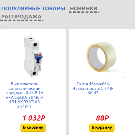
ПОПУЛЯРНЫЕ ТОВАРЫ
НОВИНКИ
РАСПРОДАЖА
Выключатель
Скотч 48ммх66м
автоматический
43мкм прозр. СП 48-
модульный 1п B 1А
66-43
6кА OptiDin BM63-
1B1-УХЛ3 КЭАЗ
257917
1 032Р
88Р
В корзину
В корзину