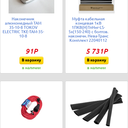
Наконечник
Муфта кабельная
алюмомедный ТАМ
концевая 1кВ
35-10-8 TOKOV
1ПКВ(Н)ТпНнг-LS-
ELECTRIC TKE-TAM-35-
5х(150-240) с болтов.
10-8
наконечн. Нева-Транс
Комплект 22040112
91Р
5 731Р
В корзину
В корзину
в наличии
в наличии