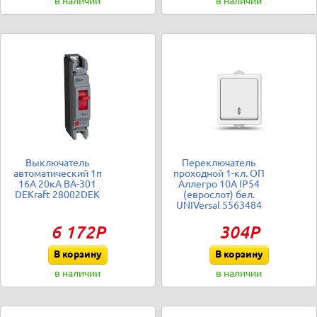
в наличии
в наличии
Выключатель
Переключатель
автоматический 1п
проходной 1-кл. ОП
16А 20кА ВА-301
Аллегро 10А IP54
DEKraft 28002DEK
(еврослот) бел.
UNIVersal 5563484
6 172Р
304Р
В корзину
В корзину
в наличии
в наличии