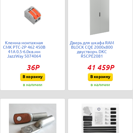
Клемма монтажная
Дверь для шкафа RAM
СМК PTC-2P 462 450В
BLOCK CQE 2000х800
41А 0.5-6.0кв.мм
двустворч. DKC
JazzWay 5074064
R5CPE2081
36Р
41 459Р
В корзину
В корзину
в наличии
в наличии