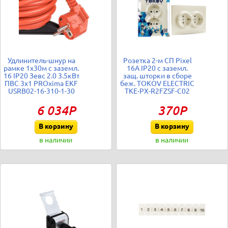
Удлинитель-шнур на
Розетка 2-м СП Pixel
рамке 1х30м с заземл.
16А IP20 с заземл.
16 IP20 Зевс 2.0 3.5кВт
защ. шторки в сборе
ПВС 3х1 PROxima EKF
беж. TOKOV ELECTRIC
USRB02-16-310-1-30
TKE-PX-R2FZSF-C02
6 034Р
370Р
В корзину
В корзину
в наличии
в наличии