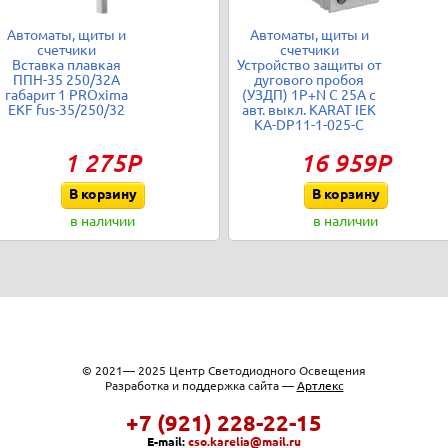
Автоматы, щиты и
Автоматы, щиты и
счетчики
счетчики
Вставка плавкая
Устройство защиты от
ППН-35 250/32А
дугового пробоя
габарит 1 PROxima
(УЗДП) 1P+N C 25A с
EKF fus-35/250/32
авт. выкл. KARAT IEK
KA-DP11-1-025-C
1 275Р
16 959Р
В корзину
В корзину
в наличии
в наличии
© 2021— 2025 Центр Светодиодного Освещения
Разработка и поддержка сайта —
Артлекс
+7 (921) 228-22-15
E-mail:
cso.karelia@mail.ru