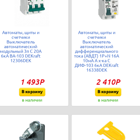
Автоматы, щиты и
Автоматы, щиты и
счетчики
счетчики
Выключатель
Выключатель
автоматический
автоматический
модульный 3п C 20А
дифференциального
6кА ВА-103 DEKraft
тока (АВДТ) 1P+N 16А
12306DEK
10мА A х-ка C
ДИФ-103 6кА DEKraft
16338DEK
1 493Р
2 410Р
В корзину
В корзину
в наличии
в наличии