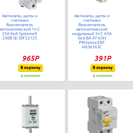
Автоматы, щиты и
Автоматы, щиты и
счетчики
счетчики
Выключатель
Выключатель
автоматический 1п C
автоматический
25А 6кА Systeme9
модульный 1п C 63А
230В SE S9F22125
6кА ВА 47-63N
PROxima EKF
M636163C
965Р
391Р
В корзину
В корзину
в наличии
в наличии