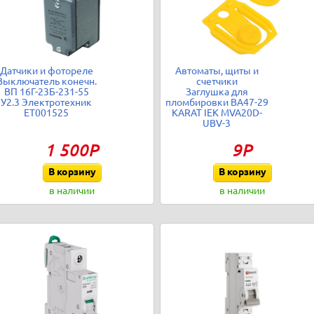
Датчики и фотореле
Автоматы, щиты и
Выключатель конечн.
счетчики
ВП 16Г-23Б-231-55
Заглушка для
У2.3 Электротехник
пломбировки ВА47-29
ET001525
KARAT IEK MVA20D-
UBV-3
1 500Р
9Р
В корзину
В корзину
в наличии
в наличии