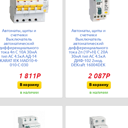
Автоматы, щиты и
Автоматы, щиты и
счетчики
счетчики
Выключатель
Выключатель
автоматический
автоматический
дифференциального
дифференциального
тока 4п C 10А 30мА
тока 2п (1P+N) C 20А
тип AC 4.5кА АД-14
30мА тип AC 4.5кА
KARAT IEK MAD10-4-
ДИФ-102 2мод.
010-C-030
DEKraft 16004DEK
1 811Р
2 087Р
В корзину
В корзину
в наличии
в наличии