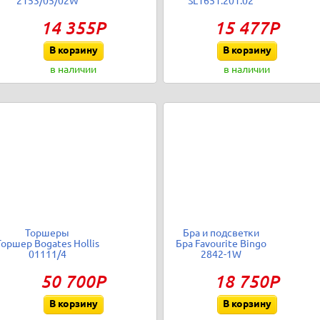
2153/05/02W
SL1651.201.02
14 355Р
15 477Р
В корзину
В корзину
в наличии
в наличии
Торшеры
Бра и подсветки
Торшер Bogates Hollis
Бра Favourite Bingo
01111/4
2842-1W
50 700Р
18 750Р
В корзину
В корзину