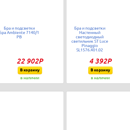
Бра и подсветки
Бра и подсветки
Бра Ambiente 7140/1
Настенный
PB
светодиодный
светильник ST Luce
Pinaggio
SL1576.401.02
22 902Р
4 392Р
В корзину
В корзину
в наличии
в наличии