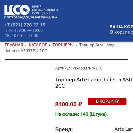
+7 (921) 228-22-15
ВАША КОР
ПН-ПТ: 9:00 — 19:00
В корзине
СБ: 10.00 — 17.00
ГЛАВНАЯ
КАТАЛОГ
ТОРШЕРЫ
Торшер Arte Lamp
Julietta A5037PN-2CC
Артикул: VL-A5037PN-2CC
Торшер Arte Lamp Julietta A50
2CC
В КОРЗИНУ
8400.00 ₽
На складе: 140 (Штука).
Бренд:
Arte La