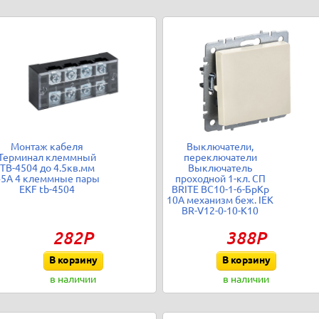
Монтаж кабеля
Выключатели,
Терминал клеммный
переключатели
TB-4504 до 4.5кв.мм
Выключатель
45А 4 клеммные пары
проходной 1-кл. СП
EKF tb-4504
BRITE ВС10-1-6-БрКр
10А механизм беж. IEK
BR-V12-0-10-K10
282Р
388Р
В корзину
В корзину
в наличии
в наличии