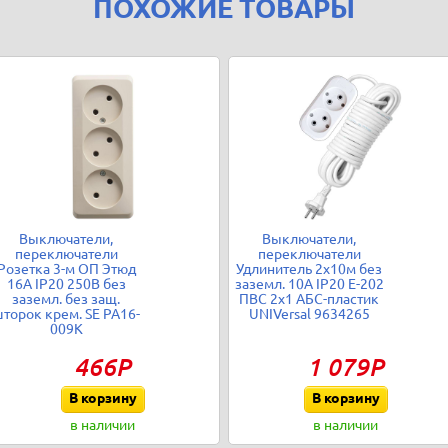
ПОХОЖИЕ ТОВАРЫ
Выключатели,
Выключатели,
переключатели
переключатели
Розетка 3-м ОП Этюд
Удлинитель 2х10м без
16А IP20 250В без
заземл. 10А IP20 Е-202
заземл. без защ.
ПВС 2х1 АБС-пластик
торок крем. SE PA16-
UNIVersal 9634265
009K
466Р
1 079Р
В корзину
В корзину
в наличии
в наличии