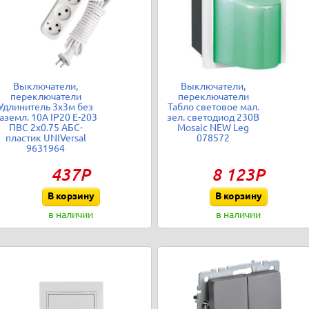
Выключатели,
Выключатели,
переключатели
переключатели
Удлинитель 3х3м без
Табло световое мал.
аземл. 10А IP20 Е-203
зел. светодиод 230В
ПВС 2х0.75 АБС-
Mosaic NEW Leg
пластик UNIVersal
078572
9631964
437Р
8 123Р
В корзину
В корзину
в наличии
в наличии