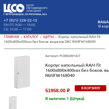
+7 (921) 228-22-15
ВАША
ПН-ПТ: 9:00 — 19:00
В кор
СБ: 10.00 — 17.00
ГЛАВНАЯ
КАТАЛОГ
ЩИТЫ
Корпус напольный RAM fit
1600х800х400мм без боков. вырезов DKC R6NFW168040
Артикул: РС0002001427
Корпус напольный RAM fit
1600х800х400мм без боков. в
R6NFW168040
В КОРЗИНУ
51958.00 ₽
В наличии: 1 (Штука).