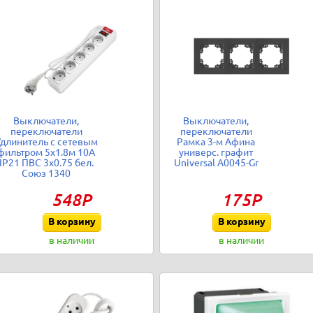
Выключатели,
Выключатели,
переключатели
переключатели
длинитель с сетевым
Рамка 3-м Афина
фильтром 5х1.8м 10А
универс. графит
IP21 ПВС 3х0.75 бел.
Universal A0045-Gr
Союз 1340
548Р
175Р
В корзину
В корзину
в наличии
в наличии