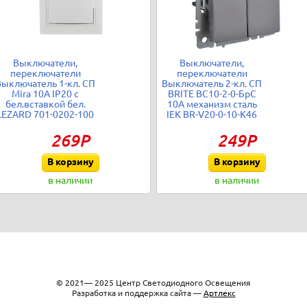
Выключатели,
Выключатели,
переключатели
переключатели
Выключатель 1-кл. СП
Выключатель 2-кл. СП
Mira 10А IP20 с
BRITE ВС10-2-0-БрС
бел.вставкой бел.
10А механизм сталь
LEZARD 701-0202-100
IEK BR-V20-0-10-K46
269Р
249Р
В корзину
В корзину
в наличии
в наличии
© 2021— 2025 Центр Светодиодного Освещения
Разработка и поддержка сайта —
Артлекс