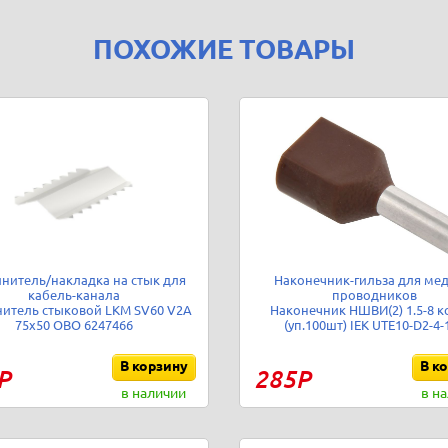
ПОХОЖИЕ ТОВАРЫ
нитель/накладка на стык для
Наконечник-гильза для ме
кабель-канала
проводников
итель стыковой LKM SV60 V2A
Наконечник НШВИ(2) 1.5-8 к
75х50 OBO 6247466
(уп.100шт) IEK UTE10-D2-4-
В корзину
В к
Р
285Р
в наличии
в н