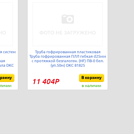
я систем
Труба гофрированная пластиковая
Труба гофрированная ПЛЛ гибкая d25мм
ная
с протяжкой безгалоген. (HF) ПВ-0 бел.
ала DKC
(уп.50м) DKC 81825
орзину
В корзину
11 404Р
аличии
в наличии