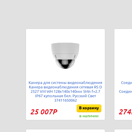
Камера для системы видеонаблюдения
Соеди
Камера видеонаблюдения сетевая RS D
2527 VM WH 128х140х140мм 5Мп f=2.7
Соедин
IP67 купольная бел. Русский Свет
37411650062
В корзину
25 007Р
274
в наличии