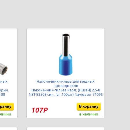
дных
Наконечник-гильза для медных
проводников
орич.
Наконечник-гильза изол. (НШвИ) 2.5-8
100
NET-Е2508 син. (уп.100шт) Navigator 71095
орзину
В корзину
107Р
аличии
в наличии