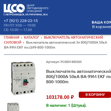
+7 (921) 228-22-15
ВАША КОР
ПН-ПТ: 9:00 — 19:00
В корзине
СБ: 10.00 — 17.00
ГЛАВНАЯ
КАТАЛОГ
ВЫКЛЮЧАТЕЛЬ АВТОМАТИЧЕСКИЙ
СИЛОВОЙ
Выключатель автоматический 3п 800/1000А 50кА
ВА-99М EKF mccb99-800-1000m
Артикул: РС0001400305
Выключатель автоматический
800/1000А 50кА ВА-99М EKF m
800-1000m
В КОРЗИНУ
103178.00 ₽
В наличии: 1 (Штука).