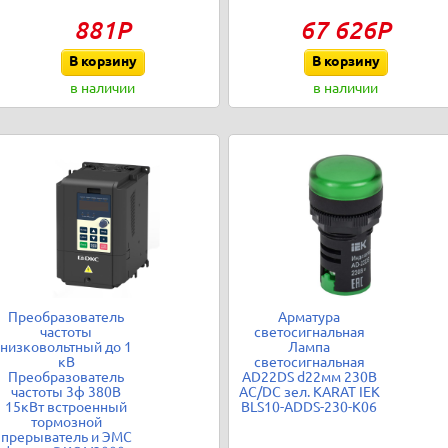
881Р
67 626Р
В корзину
В корзину
в наличии
в наличии
Преобразователь
Арматура
частоты
светосигнальная
низковольтный до 1
Лампа
кВ
светосигнальная
Преобразователь
AD22DS d22мм 230В
частоты 3ф 380В
AC/DC зел. KARAT IEK
15кВт встроенный
BLS10-ADDS-230-K06
тормозной
прерыватель и ЭМС