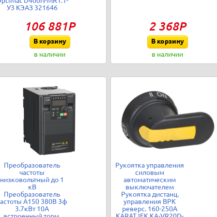
ptiMat D400N-MR1.1-
У3 КЭАЗ 321646
106 881Р
2 368Р
В корзину
В корзину
в наличии
в наличии
Преобразователь
Рукоятка управления
частоты
силовым
низковольтный до 1
автоматическим
кВ
выключателем
Преобразователь
Рукоятка дистанц.
частоты A150 380В 3ф
управления ВРК
3.7кВт 10А
реверс. 160-250А
встроенный торм.
KARAT IEK KA-VR20D-