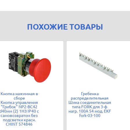
ПОХОЖИЕ ТОВАРЫ
Кнопка нажимная в
Гребенка
сборе
распределительная
Кнопка управления
Шина соединительная
"Грибок" NP2-BC42
типа FORK для 3-ф
d40мм (2) 1НЗ IP40 с
нагр. 100А 54 мод. EKF
самовозвратом без
fork-03-100
подсветки красн.
CHINT 574846