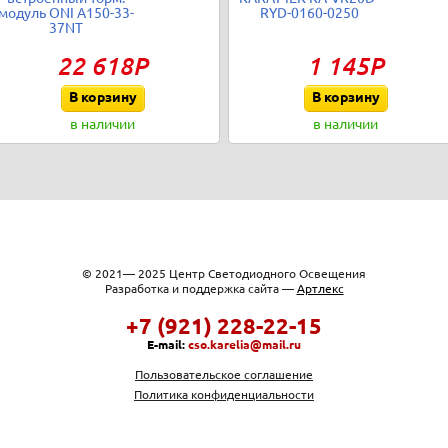
модуль ONI A150-33-
RYD-0160-0250
37NT
22 618Р
1 145Р
В корзину
В корзину
в наличии
в наличии
© 2021— 2025 Центр Светодиодного Освещения
Разработка и поддержка сайта —
Артлекс
+7 (921) 228-22-15
E-mail:
cso.karelia@mail.ru
Пользовательское соглашение
Политика конфиденциальности