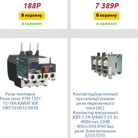
188Р
7 389Р
В корзину
В корзину
в наличии
в наличии
Реле тепловое
Контактор/магнитный
Реле тепл. РТИ 1321
пускатель/силовое
12-18А KARAT IEK
реле переменного
DRT10-0012-0018
тока (АС)
Контактор вакуумный
КВТ-1.14-4/400-3 У3 3п
400А кат. 220В
4НО+3НЗ IP00 без
реле Электротехник
ET557370