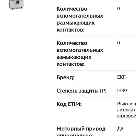
Количество
0
вспомогательных
размыкающих
контактов:
Количество
0
вспомогательных
замыкающих
контактов:
Бренд:
EKF
Степень защиты IP:
IP30
Код ETIM:
Выключ
автомат
силово
Моторный привод
Да
опционально: