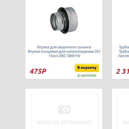
Втулка для защитного шланга
Труба
Втулка концевая для металлорукава DN
Труба
15мм DKC S66V16
протя
В корзину
475Р
2 3
в наличии