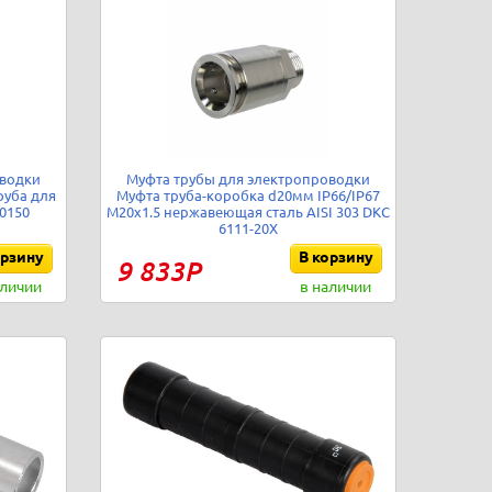
оводки
Муфта трубы для электропроводки
руба для
Муфта труба-коробка d20мм IP66/IP67
50150
М20х1.5 нержавеющая сталь AISI 303 DKC
6111-20X
орзину
В корзину
9 833Р
аличии
в наличии