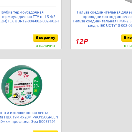
Трубка термоусадочная
Гильза соединительная для 
 термоусадочная ТТУ нг-LS 4/2
проводников под опрессо
п.2м) IEK UDR12-004-002-002-K02-T
Гильза соединительная ГМЛ-2.5
медн. IEK UGTY10-002-0
В корзину
В к
12Р
в наличии
в н
отч и изоляционная лента
та ПВХ 19ммх20м PRO150GREEN
0мкм проф. зел. Эра Б0057291