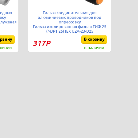
медных
Гильза соединительная для
вку
алюминиевых проводников под
 луженая
опрессовку
2
Гильза изолированная фазная ГИФ 25
(MJPT 25) IEK UZA-23-D25
орзину
В корзину
317Р
аличии
в наличии