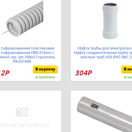
 гофрированная пластиковая
Муфта трубы для электропр
 гофрированная ПВХ d16мм с
Муфта соединительная труба-т
жкой сер. (уп.100м) Строитель
жестких труб d50 IP67 DKC 
PR.031600
В корзину
В к
12Р
304Р
в наличии
в н