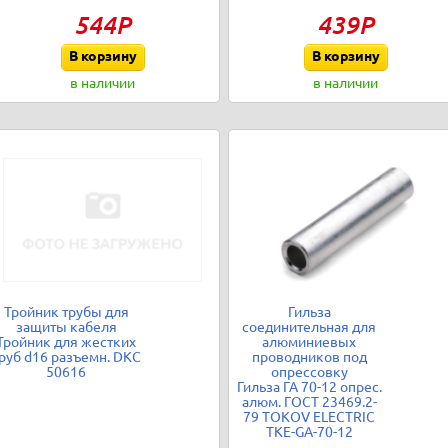
544Р
439Р
В корзину
В корзину
в наличии
в наличии
Тройник трубы для
Гильза
защиты кабеля
соединительная для
Тройник для жестких
алюминиевых
руб d16 разъемн. DKC
проводников под
50616
опрессовку
Гильза ГА 70-12 опрес.
алюм. ГОСТ 23469.2-
79 TOKOV ELECTRIC
TKE-GA-70-12