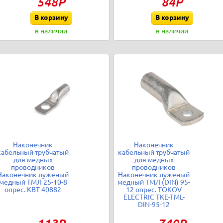
548Р
84Р
В корзину
В корзину
в наличии
в наличии
Наконечник
Наконечник
кабельный трубчатый
кабельный трубчатый
для медных
для медных
проводников
проводников
Наконечник луженый
Наконечник луженый
медный ТМЛ 25-10-8
медный ТМЛ (DIN) 95-
опрес. КВТ 40882
12 опрес. TOKOV
ELECTRIC TKE-TML-
DIN-95-12