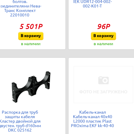
болтов.
IEK UDR12-004-002-
соединителями Нева-
002-K01-T
Транс Комплект
22010010
5 501Р
96Р
В корзину
В корзину
в наличии
в наличии
Распорка для труб
Кабель-канал
защиты кабеля
Кабель-канал 40х40
Кластер двойной для
L2000 пластик Plast
двустен. труб d160мм
PROxima EKF kk-40-40
DKC 025162