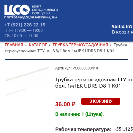
+7 (921) 228-22-15
ВАША КО
ПН-ПТ: 9:00 — 19:00
В корзин
СБ: 10.00 — 17.00
ГЛАВНАЯ
КАТАЛОГ
ТРУБКА ТЕРМОУСАДОЧНАЯ
Трубка
термоусадочная ТТУ нг-LS 8/4 бел. 1м IEK UDRS-D8-1-K01
Артикул: РС0000380410
Трубка термоусадочная ТТУ нг-
бел. 1м IEK UDRS-D8-1-K01
В КОРЗИНУ
36.00 ₽
В наличии: 1 (Штука).
Рабочая температура:
-55...125