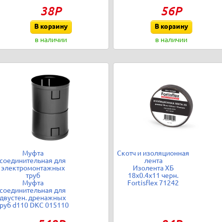
38Р
56Р
В корзину
В корзину
в наличии
в наличии
Муфта
Скотч и изоляционная
соединительная для
лента
электромонтажных
Изолента ХБ
труб
18х0.4х11 черн.
Муфта
Fortisflex 71242
соединительная для
двустен. дренажных
труб d110 DKC 015110