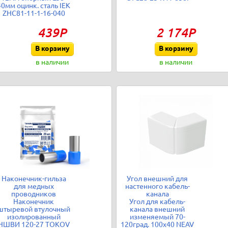
40мм оцинк. сталь IEK
ZHC81-11-1-16-040
439Р
2 174Р
В корзину
В корзину
в наличии
в наличии
Наконечник-гильза
Угол внешний для
для медных
настенного кабель-
проводников
канала
Наконечник
Угол для кабель-
штыревой втулочный
канала внешний
изолированный
изменяемый 70-
НШВИ 120-27 TOKOV
120град. 100х40 NEAV