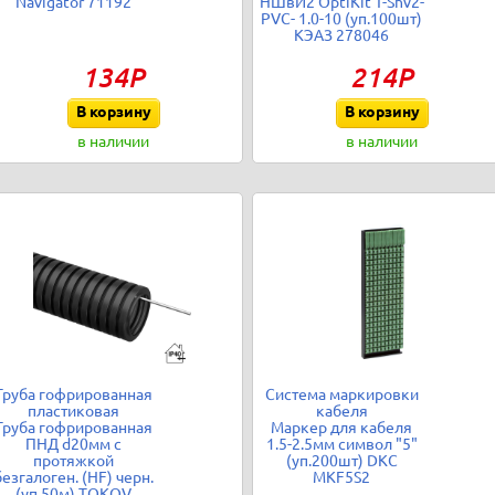
Navigator 71192
НШвИ2 OptiKit T-Shv2-
PVC- 1.0-10 (уп.100шт)
КЭАЗ 278046
134Р
214Р
В корзину
В корзину
в наличии
в наличии
Труба гофрированная
Система маркировки
пластиковая
кабеля
Труба гофрированная
Маркер для кабеля
ПНД d20мм с
1.5-2.5мм символ "5"
протяжкой
(уп.200шт) DKC
безгалоген. (HF) черн.
MKF5S2
(уп.50м) TOKOV