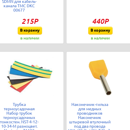
SDMN для кабель-
канала TMC DKC
00677
215Р
440Р
В корзину
В корзину
в наличии
в наличии
Трубка
Наконечник-гильза
термоусадочная
для медных
Набор трубок
проводников
термоусадочных
Наконечник
тонкостен. NST-4-12-
штыревой втулочный
10-34-M разноцвет.
под два провода