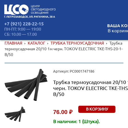
+7 (921) 228-22-15
ВАША КО
ПН-ПТ: 9:00 — 19:00
В корзин
СБ: 10.00 — 17.00
ГЛАВНАЯ
КАТАЛОГ
ТРУБКА ТЕРМОУСАДОЧНАЯ
Трубка
термоусадочная 20/10 1м черн. TOKOV ELECTRIC TKE-THS-20-1-
B/50
Артикул: РС0001747186
Трубка термоусадочная 20/10
черн. TOKOV ELECTRIC TKE-THS-
B/50
В КОРЗИНУ
76.00 ₽
В наличии: 1 (Штука).