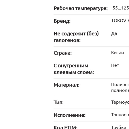
Рабочая температура:
-55...125
Бренд:
TOKOV 
Не содержит (без)
Да
галогенов:
Страна:
Китай
С внутренним
Нет
клеевым слоем:
Материал:
Полиэст
полиол
Тип:
Термоу
Исполнение:
Тонкост
Код ETIM:
Трубка