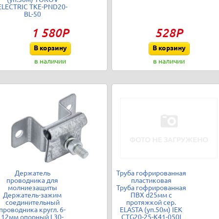
ELECTRIC TKE-PND20-
BL-50
1 580Р
528Р
В корзину
В корзину
в наличии
в наличии
Держатель
Труба гофрированная
проводника для
пластиковая
молниезащиты
Труба гофрированная
Держатель-зажим
ПВХ d25мм с
соединительный
протяжкой сер.
проводника кругл. 6-
ELASTA (уп.50м) IEK
12мм опорный L30-
CTG20-25-K41-050I