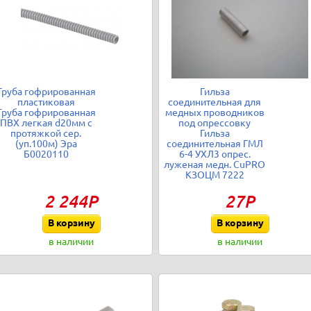
Труба гофрированная
Гильза
пластиковая
соединительная для
Труба гофрированная
медных проводников
ПВХ легкая d20мм с
под опрессовку
протяжкой сер.
Гильза
(уп.100м) Эра
соединительная ГМЛ
Б0020110
6-4 УХЛ3 опрес.
луженая медн. CuPRO
КЗОЦМ 7222
2 244Р
27Р
В корзину
В корзину
в наличии
в наличии