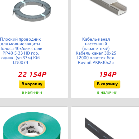
Плоский проводник
Кабель-канал
для молниезащиты
настенный
Полоса 40х5мм сталь
(парапетный)
PP40-5-33 HD гор.
Кабель-канал 30х25
оцинк. (уп.33м) КМ
L2000 пластик бел.
LN0074
Ruvinil РКК-30х25
22 154Р
194Р
В корзину
В корзину
в наличии
в наличии