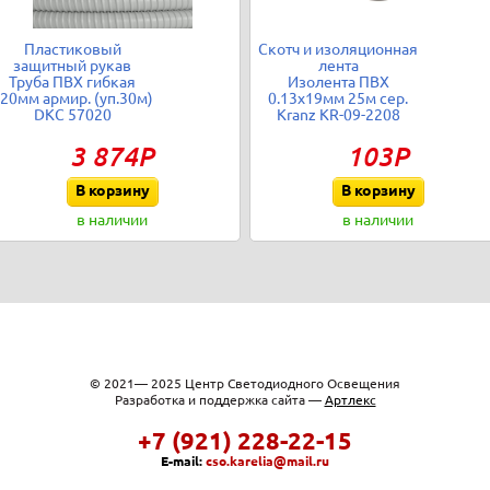
Пластиковый
Скотч и изоляционная
защитный рукав
лента
Труба ПВХ гибкая
Изолента ПВХ
20мм армир. (уп.30м)
0.13х19мм 25м сер.
DKC 57020
Kranz KR-09-2208
3 874Р
103Р
В корзину
В корзину
в наличии
в наличии
© 2021— 2025 Центр Светодиодного Освещения
Разработка и поддержка сайта —
Артлекс
+7 (921) 228-22-15
E-mail:
cso.karelia@mail.ru