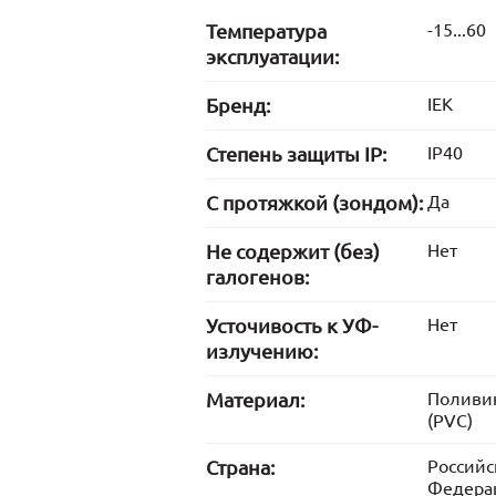
Температура
-15...60
эксплуатации:
Бренд:
IEK
Степень защиты IP:
IP40
С протяжкой (зондом):
Да
Не содержит (без)
Нет
галогенов:
Усточивость к УФ-
Нет
излучению:
Материал:
Поливи
(PVC)
Страна:
Российс
Федера