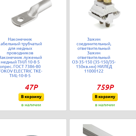
Наконечник
Зажим
кабельный трубчатый
соединительный,
для медных
ответвительный
проводников
Зажим
Наконечник луженый
ответвительный
медный ТМЛ 10-8-5
ОЗ-35-150 (35-150/35-
опрес. ГОСТ 7386-80
150кв.мм) НИЛЕД
TOKOV ELECTRIC TKE-
11000122
TML-10-8-5
47Р
759Р
В корзину
В корзину
в наличии
в наличии