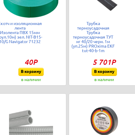
Скотч и изоляционная
Трубка
лента
термоусадочная
Изолента ПВХ 15мм
Трубка
рул.10м) зел. NIT-B15-
термоусадочная ТУТ
10/G Navigator 71232
нг 40/20 черн. 1м
(уп.25м) PROxima EKF
tut-40-b-1m
40Р
5 701Р
В корзину
В корзину
в наличии
в наличии