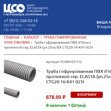
+7 (921) 228-22-15
ВАША К
ПН-ПТ: 9:00 — 19:00
В корз
СБ: 10.00 — 17.00
ГЛАВНАЯ
КАТАЛОГ
ТРУБА ГОФРИРОВАННАЯ
ПЛАСТИКОВАЯ
Труба гофрированная ПВХ d16мм с
протяжкой сер. ELASTA (уп.25м) IEK CTG20-16-K41-025I
Артикул: РС0001037112
Труба гофрированная ПВХ d1
протяжкой сер. ELASTA (уп.25м
CTG20-16-K41-025I
В КОРЗИНУ
678.00 ₽
В наличии: 1 (Штука).