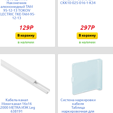
Наконечник
CKK10-025-016-1-K34
алюмомедный ТАМ
95-12-13 TOKOV
ELECTRIC TKE-TAM-95-
12-13
129Р
297Р
В корзину
В корзину
в наличии
в наличии
Кабель-канал
Система маркировки
Мини-канал 16х16
кабеля
L2000 METRA ИЭК Leg
Таблица
638191
маркировочная для