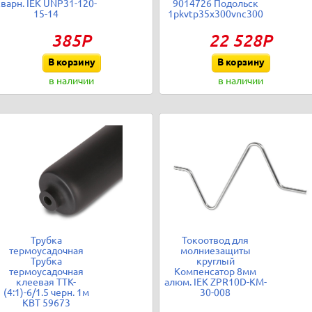
сварн. IEK UNP31-120-
9014726 Подольск
15-14
1pkvtp35x300vnc300
385Р
22 528Р
В корзину
В корзину
в наличии
в наличии
Трубка
Токоотвод для
термоусадочная
молниезащиты
Трубка
круглый
термоусадочная
Компенсатор 8мм
клеевая ТТК-
алюм. IEK ZPR10D-KM-
(4:1)-6/1.5 черн. 1м
30-008
КВТ 59673