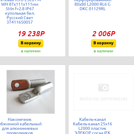
WH 87х111х111мм
80х80 L2000 RL6 G
5Мп f=2.8 IP67
DKC 01129RL
купольная бел.
Русский Свет
37411650057
19 238Р
2 006Р
В корзину
В корзину
в наличии
в наличии
Наконечник
Кабель-канал
обжимной кабельный
Кабель-канал 25х16
для алюминиевых
L2000 пластик
проводников
ЭЛЕКОР сосна IEK