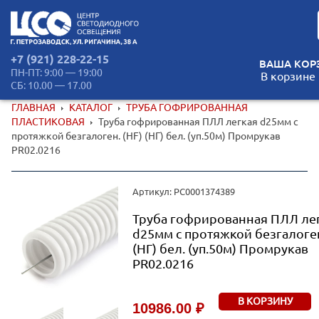
+7 (921) 228-22-15
ВАША КОР
ПН-ПТ: 9:00 — 19:00
В корзине 
СБ: 10.00 — 17.00
ГЛАВНАЯ
КАТАЛОГ
ТРУБА ГОФРИРОВАННАЯ
ПЛАСТИКОВАЯ
Труба гофрированная ПЛЛ легкая d25мм с
протяжкой безгалоген. (HF) (НГ) бел. (уп.50м) Промрукав
PR02.0216
Артикул: РС0001374389
Труба гофрированная ПЛЛ ле
d25мм с протяжкой безгалоген
(НГ) бел. (уп.50м) Промрукав
PR02.0216
В КОРЗИНУ
10986.00 ₽