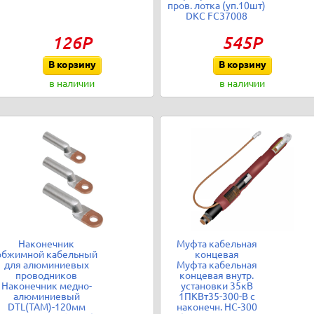
пров. лотка (уп.10шт)
DKC FC37008
126Р
545Р
В корзину
В корзину
в наличии
в наличии
Наконечник
Муфта кабельная
обжимной кабельный
концевая
для алюминиевых
Муфта кабельная
проводников
концевая внутр.
Наконечник медно-
установки 35кВ
алюминиевый
1ПКВт35-300-В с
DTL(ТАМ)-120мм
наконечн. НС-300