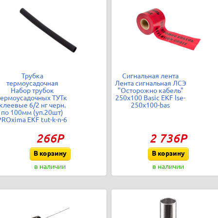
Трубка
Сигнальная лента
термоусадочная
Лента сигнальная ЛСЭ
Набор трубок
"Осторожно кабель"
термоусадочных ТУТк
250х100 Basic EKF lse-
клеевые 6/2 нг черн.
250x100-bas
по 100мм (уп.20шт)
PROxima EKF tut-k-n-6
266Р
2 736Р
В корзину
В корзину
в наличии
в наличии