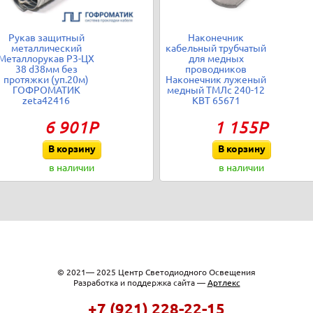
Рукав защитный
Наконечник
металлический
кабельный трубчатый
Металлорукав Р3-ЦХ
для медных
38 d38мм без
проводников
протяжки (уп.20м)
Наконечник луженый
ГОФРОМАТИК
медный ТМЛс 240-12
zeta42416
КВТ 65671
6 901Р
1 155Р
В корзину
В корзину
в наличии
в наличии
© 2021— 2025 Центр Светодиодного Освещения
Разработка и поддержка сайта —
Артлекс
+7 (921) 228-22-15