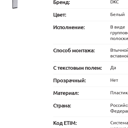
Бренд:
DKC
Цвет:
Белый
Исполнение:
В виде
группов
полоск
Способ монтажа:
Втычно
вставно
С текстовым полем:
Да
Прозрачный:
Нет
Материал:
Пластик
Страна:
Российс
Федера
Код ETIM:
Систем