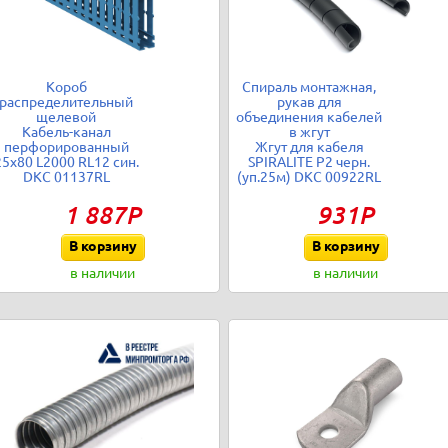
Короб
Спираль монтажная,
распределительный
рукав для
щелевой
объединения кабелей
Кабель-канал
в жгут
перфорированный
Жгут для кабеля
25х80 L2000 RL12 син.
SPIRALITE P2 черн.
DKC 01137RL
(уп.25м) DKC 00922RL
1 887Р
931Р
В корзину
В корзину
в наличии
в наличии