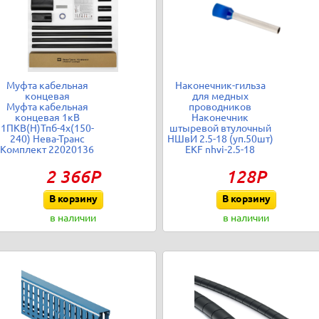
Муфта кабельная
Наконечник-гильза
концевая
для медных
Муфта кабельная
проводников
концевая 1кВ
Наконечник
1ПКВ(Н)Тпб-4х(150-
штыревой втулочный
240) Нева-Транс
НШвИ 2.5-18 (уп.50шт)
Комплект 22020136
EKF nhvi-2.5-18
2 366Р
128Р
В корзину
В корзину
в наличии
в наличии