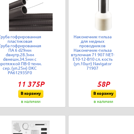
Труба гофрированная
Наконечник-гильза
пластиковая
для медных
Труба гофрированная
проводников
ПА 6 d29мм
Наконечник-гильза
dвнутр.28.3мм
втулочная 71 907 NET-
dвнешн.34.5мм с
E10-12-B10 сл. кость
протяжкой ПВ-0 темн.
(уп.10шт) Navigator
сер. (уп.25м) DKC
71907
PA612935F0
11 375Р
58Р
В корзину
В корзину
в наличии
в наличии