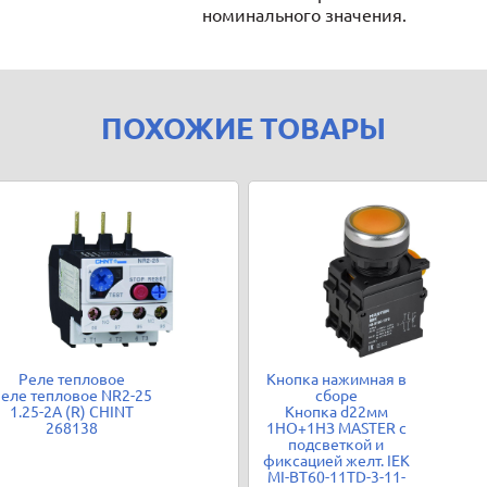
номинального значения.
ПОХОЖИЕ ТОВАРЫ
Реле тепловое
Кнопка нажимная в
еле тепловое NR2-25
сборе
1.25-2А (R) CHINT
Кнопка d22мм
268138
1НО+1НЗ MASTER с
подсветкой и
фиксацией желт. IEK
MI-BT60-11TD-3-11-