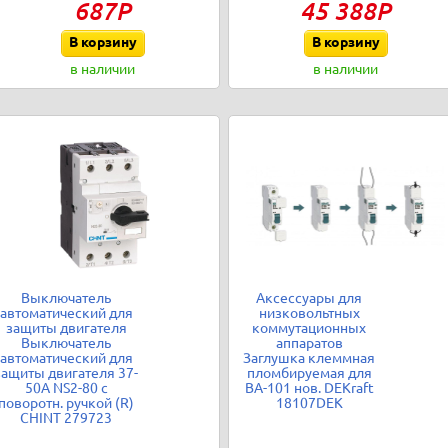
687Р
45 388Р
В корзину
В корзину
в наличии
в наличии
Выключатель
Аксессуары для
автоматический для
низковольтных
защиты двигателя
коммутационных
Выключатель
аппаратов
автоматический для
Заглушка клеммная
защиты двигателя 37-
пломбируемая для
50А NS2-80 с
ВА-101 нов. DEKraft
поворотн. ручкой (R)
18107DEK
CHINT 279723