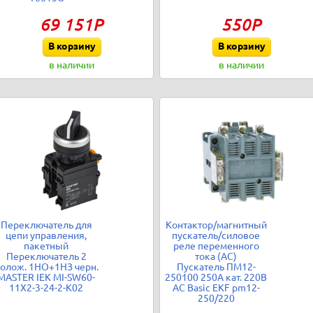
69 151Р
550Р
В корзину
В корзину
в наличии
в наличии
Переключатель для
Контактор/магнитный
цепи управления,
пускатель/силовое
пакетный
реле переменного
Переключатель 2
тока (АС)
олож. 1НО+1НЗ черн.
Пускатель ПМ12-
MASTER IEK MI-SW60-
250100 250А кат. 220В
11X2-3-24-2-K02
AC Basic EKF pm12-
250/220