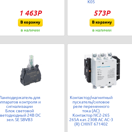
K05
1 463Р
573Р
В корзину
В корзину
в наличии
в наличии
Ламподержатель для
Контактор/магнитный
аппаратов контроля и
пускатель/силовое
сигнализации
реле переменного
Блок световой
тока (АС)
светодиодный 24В DC
Контактор NC2-265
зел. SE SBVB3
265А кат. 230В AC AC-3
(R) CHINT 671402