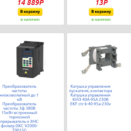
14 889Р
13Р
В корзину
В корзину
в наличии
в наличии
Преобразователь
Катушка управления
частоты
пускателя, контактора
низковольтный до 1
Катушка управления
кВ
КМЭ 40А-95А 230В
Преобразователь
EKF ctr-k-40-95a-230v
частоты 3ф 380В
15кВт встроенный
тормозной
прерыватель и ЭМС
фильтр DKC V2000-
T0015G