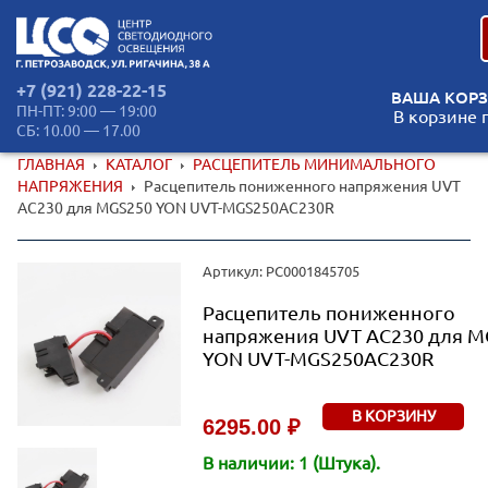
+7 (921) 228-22-15
ВАША КОРЗ
ПН-ПТ: 9:00 — 19:00
В корзине 
СБ: 10.00 — 17.00
ГЛАВНАЯ
КАТАЛОГ
РАСЦЕПИТЕЛЬ МИНИМАЛЬНОГО
НАПРЯЖЕНИЯ
Расцепитель пониженного напряжения UVT
AC230 для MGS250 YON UVT-MGS250AC230R
Артикул: РС0001845705
Расцепитель пониженного
напряжения UVT AC230 для M
YON UVT-MGS250AC230R
В КОРЗИНУ
6295.00 ₽
В наличии: 1 (Штука).