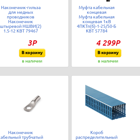
Наконечник-гильза
Муфта кабельная
для медных
концевая
проводников
Муфта кабельная
Наконечник
концевая 1кВ
штыревой НШВИ(2)
4ПКТп(б)-1-25/50-Б
1.5-12 КВТ 79467
КВТ 57784
3Р
4 299Р
В корзину
В корзину
в наличии
в наличии
Наконечник
Короб
кабельный трубчатый
распределительный