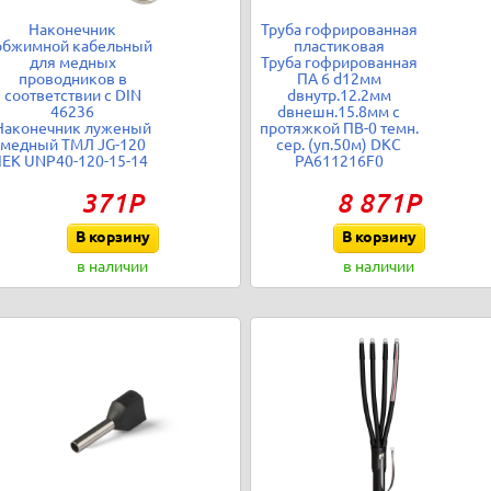
Наконечник
Труба гофрированная
обжимной кабельный
пластиковая
для медных
Труба гофрированная
проводников в
ПА 6 d12мм
соответствии с DIN
dвнутр.12.2мм
46236
dвнешн.15.8мм с
Наконечник луженый
протяжкой ПВ-0 темн.
медный ТМЛ JG-120
сер. (уп.50м) DKC
IEK UNP40-120-15-14
PA611216F0
371Р
8 871Р
В корзину
В корзину
в наличии
в наличии