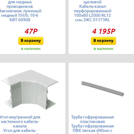
для медных
щелевой
проводников
Кабель-канал
Наконечник луженый
перфорированный
медный ТМЛс 10-6
100х80 L2000 RL12
КВТ 60908
син. DKC 01173RL
47Р
4 195Р
В корзину
В корзину
в наличии
в наличии
Угол внутренний для
Труба гофрированная
настенного кабель-
пластиковая
канала
Труба гофрированная
Угол для кабель-
ПВХ легкая d40мм с