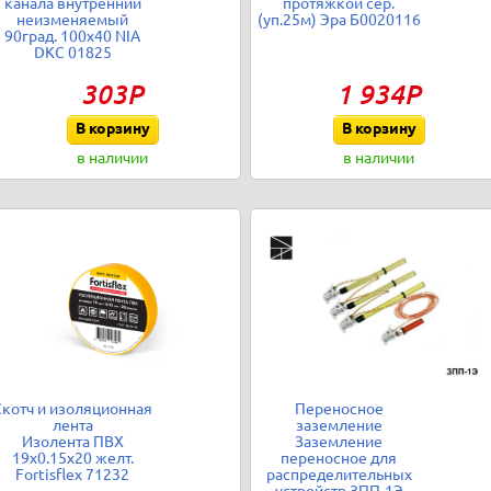
канала внутренний
протяжкой сер.
неизменяемый
(уп.25м) Эра Б0020116
90град. 100х40 NIA
DKC 01825
303Р
1 934Р
В корзину
В корзину
в наличии
в наличии
Скотч и изоляционная
Переносное
лента
заземление
Изолента ПВХ
Заземление
19х0.15х20 желт.
переносное для
Fortisflex 71232
распределительных