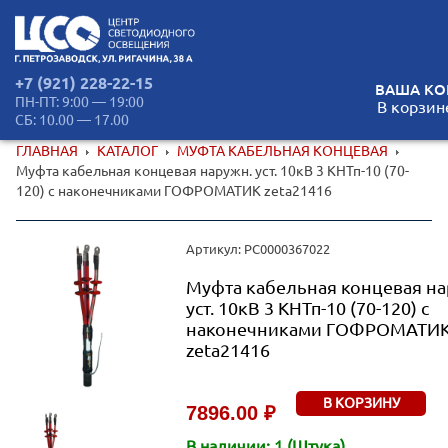
+7 (921) 228-22-15
ВАША КО
ПН-ПТ: 9:00 — 19:00
В корзин
СБ: 10.00 — 17.00
ГЛАВНАЯ
КАТАЛОГ
МУФТА КАБЕЛЬНАЯ КОНЦЕВАЯ
Муфта кабельная концевая наружн. уст. 10кВ 3 КНТп-10 (70-
120) с наконечниками ГОФРОМАТИК zeta21416
Артикул: РС0000367022
Муфта кабельная концевая на
уст. 10кВ 3 КНТп-10 (70-120) с
наконечниками ГОФРОМАТИ
zeta21416
В КОРЗИНУ
7896.00 ₽
В наличии: 1 (Штука).