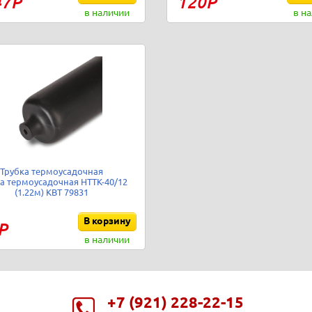
47Р
120Р
в наличии
в н
Трубка термоусадочная
а термоусадочная НТТК-40/12
(1.22м) КВТ 79831
В корзину
Р
в наличии
+7 (921) 228-22-15