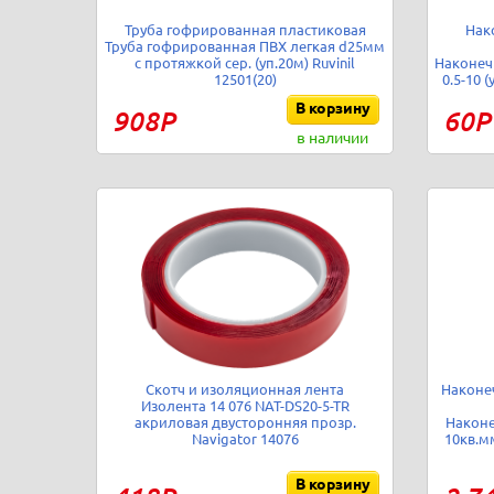
Труба гофрированная пластиковая
Нак
Труба гофрированная ПВХ легкая d25мм
с протяжкой сер. (уп.20м) Ruvinil
Наконеч
12501(20)
0.5-10 
В корзину
908Р
60Р
в наличии
Скотч и изоляционная лента
Наконе
Изолента 14 076 NAT-DS20-5-TR
акриловая двусторонняя прозр.
Наконе
Navigator 14076
10кв.м
В корзину