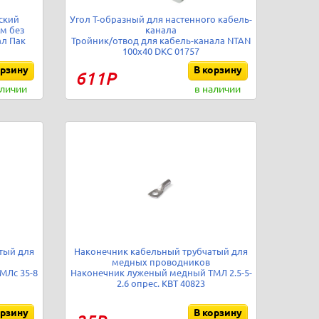
ский
Угол Т-образный для настенного кабель-
м без
канала
ал Пак
Тройник/отвод для кабель-канала NTAN
100х40 DKC 01757
орзину
В корзину
611Р
аличии
в наличии
тый для
Наконечник кабельный трубчатый для
медных проводников
МЛс 35-8
Наконечник луженый медный ТМЛ 2.5-5-
2.6 опрес. КВТ 40823
орзину
В корзину