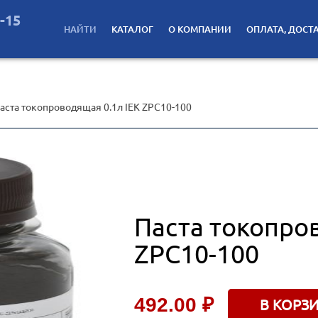
2-15
НАЙТИ
КАТАЛОГ
О КОМПАНИИ
ОПЛАТА, ДОСТ
аста токопроводящая 0.1л IEK ZPC10-100
Паста токопро
ZPC10-100
492.00 ₽
В КОРЗ