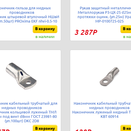
онечник-гильза для медных
Рукав защитный металличе
проводников
Металлорукав Р3-ЦХ-25 d25м
ник штыревой втулочный НШвИ
протяжки оцинк. (уп.25м) Ур
(уп.50шт) PROxima EKF nhvi-0.5-10
МР-0100725-025
В корзину
В к
3 287Р
в наличии
в н
чник кабельный трубчатый для
Наконечник кабельный трубча
медных проводников
медных проводников
чник кольцевой луженый ТМЛ
Наконечник луженый медный Т
м под винт d8мм ГОСТ 23981-80
КВТ 60914
(уп.100шт) DKC 2D8
В корзину
В к