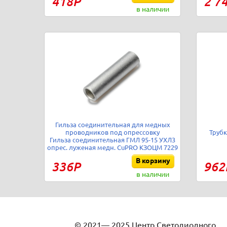
418Р
2 7
в наличии
Гильза соединительная для медных
проводников под опрессовку
Трубк
Гильза соединительная ГМЛ 95-15 УХЛ3
опрес. луженая медн. CuPRO КЗОЦМ 7229
В корзину
336Р
962
в наличии
© 2021— 2025 Центр Светодиодного