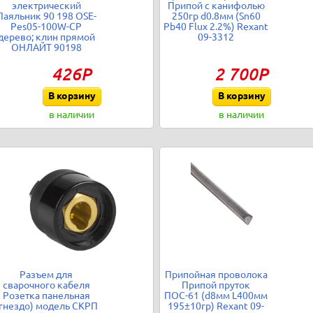
электрический
Припой с канифолью
Паяльник 90 198 OSE-
250гр d0.8мм (Sn60
Pes05-100W-CP
Pb40 Flux 2.2%) Rexant
дерево; клин прямой
09-3312
ОНЛАЙТ 90198
426Р
2 700Р
В корзину
В корзину
в наличии
в наличии
Разъем для
Припойная проволока
сварочного кабеля
Припой пруток
Розетка панельная
ПОС-61 (d8мм L400мм
гнездо) модель СКРП
195±10гр) Rexant 09-