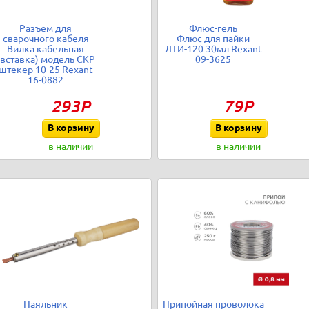
Разъем для
Флюс-гель
сварочного кабеля
Флюс для пайки
Вилка кабельная
ЛТИ-120 30мл Rexant
(вставка) модель СКР
09-3625
штекер 10-25 Rexant
16-0882
293Р
79Р
В корзину
В корзину
в наличии
в наличии
Паяльник
Припойная проволока