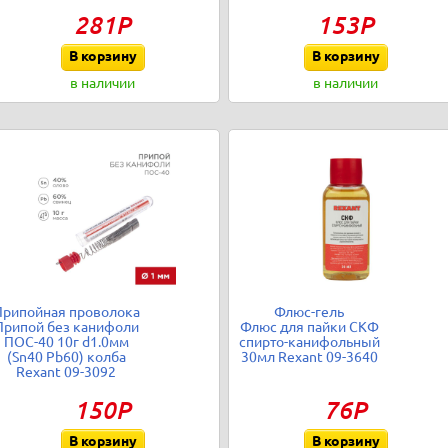
281Р
153Р
В корзину
В корзину
в наличии
в наличии
Припойная проволока
Флюс-гель
Припой без канифоли
Флюс для пайки СКФ
ПОС-40 10г d1.0мм
спирто-канифольный
(Sn40 Pb60) колба
30мл Rexant 09-3640
Rexant 09-3092
150Р
76Р
В корзину
В корзину