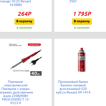
гнездо 10-25 Rexant
3561
16-0880
264Р
1 795Р
В корзину
В корзину
в наличии
в наличии
Паяльник
Пропановый балон
электрический
Баллон газовый
Паяльник с керам.
всесезонный 520
агреват. долговечное
куб.см Rexant 09-1414
жало 220В/40Вт
PROCONNECT 12-
0123-4