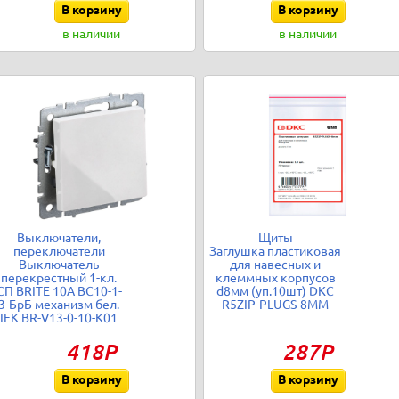
В корзину
В корзину
в наличии
в наличии
Выключатели,
Щиты
переключатели
Заглушка пластиковая
Выключатель
для навесных и
перекрестный 1-кл.
клеммных корпусов
СП BRITE 10А ВС10-1-
d8мм (уп.10шт) DKC
3-БрБ механизм бел.
R5ZIP-PLUGS-8MM
IEK BR-V13-0-10-K01
418Р
287Р
В корзину
В корзину