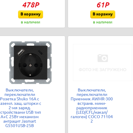
478Р
61Р
В корзину
В корзину
в наличии
в наличии
Выключатели,
Выключатели,
переключатели
переключатели
Розетка Shuko 16А с
Приемник AWMR-300
заземл. защ. шторки с
встраив. мини-
2-мя заряд.
радиоприемник
устройствами USB тип
(LED/CFL/накал/
A+C 25Вт механизм
галоген) COCO 71104
антрацит Jasmart
2
G5501USB-25B