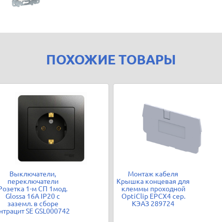
ПОХОЖИЕ ТОВАРЫ
Выключатели,
Монтаж кабеля
переключатели
Крышка концевая для
Розетка 1-м СП 1мод.
клеммы проходной
Glossa 16А IP20 с
OptiClip EPCX4 сер.
заземл. в сборе
КЭАЗ 289724
нтрацит SE GSL000742