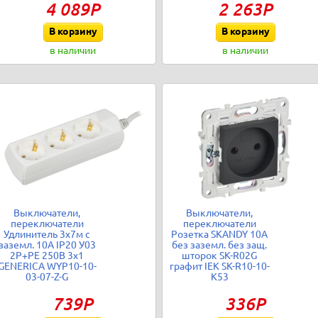
4 089Р
2 263Р
В корзину
В корзину
в наличии
в наличии
Выключатели,
Выключатели,
переключатели
переключатели
Удлинитель 3х7м с
Розетка SKANDY 10А
заземл. 10А IP20 У03
без заземл. без защ.
2P+PE 250В 3х1
шторок SK-R02G
GENERICA WYP10-10-
графит IEK SK-R10-10-
03-07-Z-G
K53
739Р
336Р