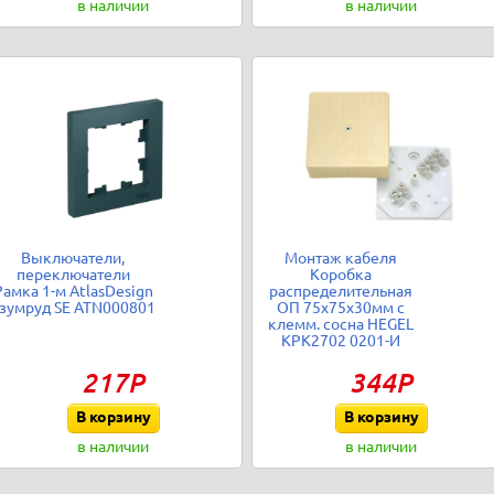
в наличии
в наличии
Выключатели,
Монтаж кабеля
переключатели
Коробка
Рамка 1-м AtlasDesign
распределительная
зумруд SE ATN000801
ОП 75х75х30мм с
клемм. сосна HEGEL
КРК2702 0201-И
217Р
344Р
В корзину
В корзину
в наличии
в наличии