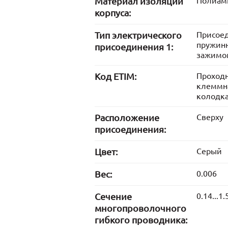
Материал изоляции
Полиами
корпуса:
Тип электрического
Присое
пружин
присоединения 1:
зажимо
Код ETIM:
Проход
клеммн
колодк
Расположение
Сверху
присоединения:
Цвет:
Серый
Вес:
0.006
Сечение
0.14...1.
многопроволочного
гибкого проводника: