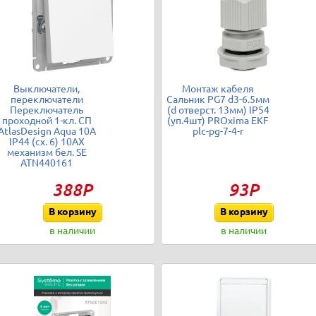
Выключатели,
Монтаж кабеля
переключатели
Сальник PG7 d3-6.5мм
Переключатель
(d отверст. 13мм) IP54
проходной 1-кл. СП
(уп.4шт) PROxima EKF
AtlasDesign Aqua 10А
plc-pg-7-4-r
IP44 (сх. 6) 10AX
механизм бел. SE
ATN440161
388Р
93Р
В корзину
В корзину
в наличии
в наличии