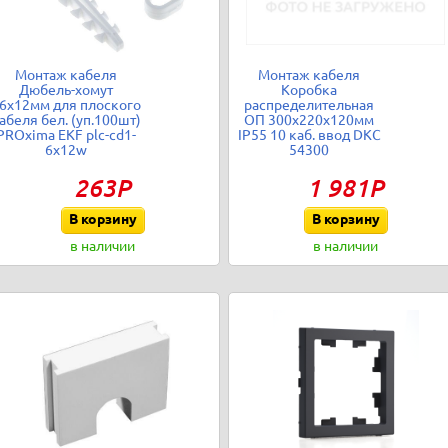
Монтаж кабеля
Монтаж кабеля
Дюбель-хомут
Коробка
6х12мм для плоского
распределительная
абеля бел. (уп.100шт)
ОП 300х220х120мм
PROxima EKF plc-cd1-
IP55 10 каб. ввод DKC
6x12w
54300
263Р
1 981Р
В корзину
В корзину
в наличии
в наличии