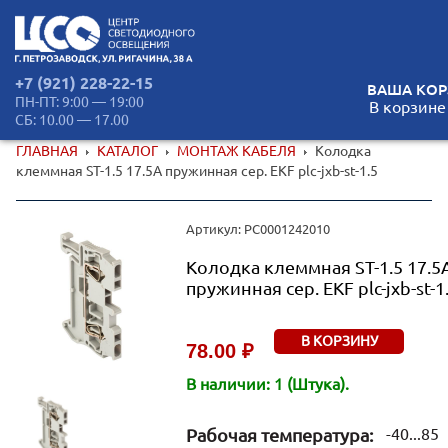
+7 (921) 228-22-15
ВАША КОР
ПН-ПТ: 9:00 — 19:00
В корзине
СБ: 10.00 — 17.00
ГЛАВНАЯ
КАТАЛОГ
МОНТАЖ КАБЕЛЯ
Колодка
клеммная ST-1.5 17.5А пружинная сер. EKF plc-jxb-st-1.5
Артикул: РС0001242010
Колодка клеммная ST-1.5 17.5
пружинная сер. EKF plc-jxb-st-1
В КОРЗИНУ
78.00 ₽
В наличии: 1 (Штука).
Рабочая температура:
-40...85