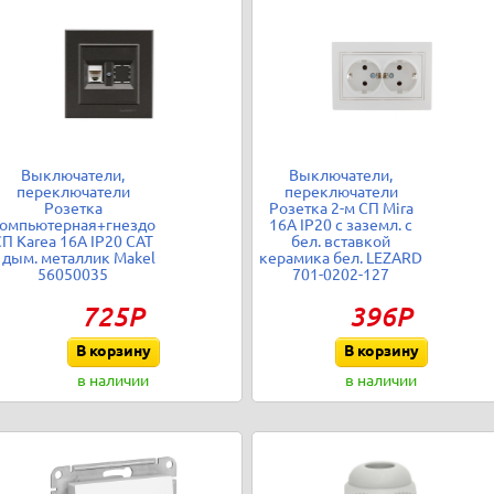
Выключатели,
Выключатели,
переключатели
переключатели
Розетка
Розетка 2-м СП Mira
омпьютерная+гнездо
16А IP20 с заземл. с
П Karea 16А IP20 CAT
бел. вставкой
 дым. металлик Makel
керамика бел. LEZARD
56050035
701-0202-127
725Р
396Р
В корзину
В корзину
в наличии
в наличии