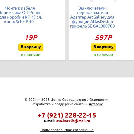
Монтаж кабеля
Выключатели,
Перемычка ОП Рондо
переключатели
для коробки КП-1) сл.
Адаптер ArtGallery для
кость SchE PR-SI
функции AtlasDesign
грифель SE GAL000708
19Р
597Р
В корзину
В корзину
в наличии
в наличии
© 2021— 2025 Центр Светодиодного Освещения
Разработка и поддержка сайта —
Артлекс
+7 (921) 228-22-15
E-mail:
cso.karelia@mail.ru
Пользовательское соглашение