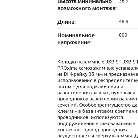
Высота минимально
36.9
возможного монтажа:
Длина:
48.9
Номинальное
800
напряжение:
Колодки клеммные JXB-ST JXB-S 
PROxima самозажимные устанавл
на DIN-рейку 35 мм и предназнач
использования в распределитель
щитах – для подключения и
разветвления фазных, нулевых и
проводников заземления различ
сечений. Особоепреимущество д
клемм – в безвинтовом креплени
проводников: используются
подпружиненные самозажимные
контакты. Подвод проводника
осуществляется сверху клеммы. 