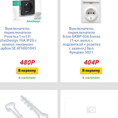
Выключатели,
Выключатели,
переключатели
переключатели
Розетка 1-м СП
Блок БКВР-056 Бэлла
tlasDesign 16А IP20 с
(1-кл. выкл. с
заземл. механизм
подсветкой + розетка
карбон SE ATN001043
с заземл.) бел.
Кунцево 5821
480Р
404Р
В корзину
В корзину
в наличии
в наличии