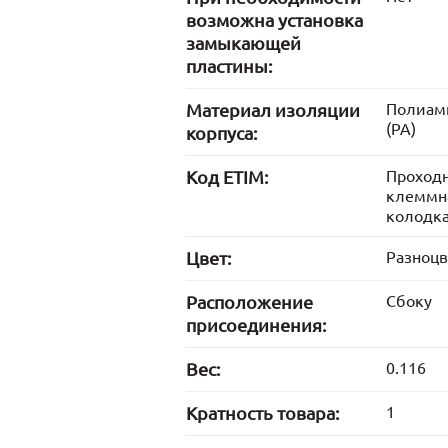
возможна установка
замыкающей
пластины:
Материал изоляции
Полиам
(PA)
корпуса:
Код ETIM:
Проход
клеммн
колодк
Цвет:
Разноц
Расположение
Сбоку
присоединения:
Вес:
0.116
Кратность товара:
1