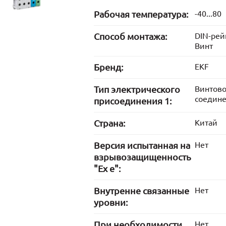
Рабочая температура:
-40...80
Способ монтажа:
DIN-рей
Винт
Бренд:
EKF
Тип электрического
Винтов
соедин
присоединения 1:
Страна:
Китай
Версия испытанная на
Нет
взрывозащищенность
"Ex е":
Внутренне связанные
Нет
уровни:
При необходимости
Нет