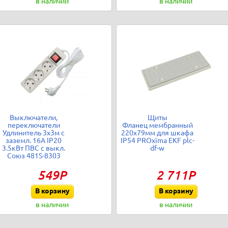
в наличии
в наличии
Выключатели,
Щиты
переключатели
Фланец мембранный
Удлинитель 3х3м с
220х79мм для шкафа
заземл. 16А IP20
IP54 PROxima EKF plc-
3.5кВт ПВС с выкл.
df-w
Союз 481S-8303
549Р
2 711Р
В корзину
В корзину
в наличии
в наличии