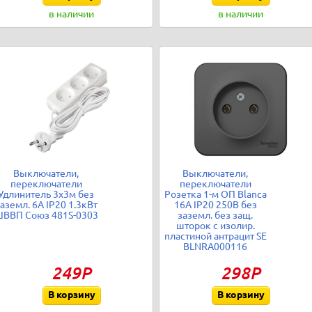
в наличии
в наличии
Выключатели,
Выключатели,
переключатели
переключатели
Удлинитель 3х3м без
Розетка 1-м ОП Blanca
аземл. 6А IP20 1.3кВт
16А IP20 250В без
ВВП Союз 481S-0303
заземл. без защ.
шторок с изолир.
пластиной антрацит SE
BLNRA000116
249Р
298Р
В корзину
В корзину