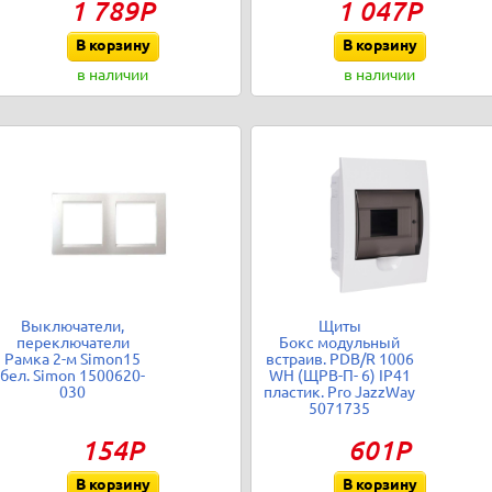
1 789Р
1 047Р
В корзину
В корзину
в наличии
в наличии
Выключатели,
Щиты
переключатели
Бокс модульный
Рамка 2-м Simon15
встраив. PDB/R 1006
бел. Simon 1500620-
WH (ЩРВ-П- 6) IP41
030
пластик. Pro JazzWay
5071735
154Р
601Р
В корзину
В корзину