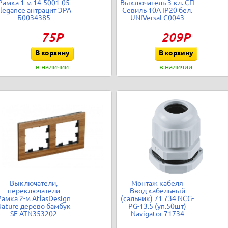
Рамка 1-м 14-5001-05
Выключатель 3-кл. СП
legance антрацит ЭРА
Севиль 10А IP20 бел.
Б0034385
UNIVersal С0043
75Р
209Р
В корзину
В корзину
в наличии
в наличии
Выключатели,
Монтаж кабеля
переключатели
Ввод кабельный
Рамка 2-м AtlasDesign
(сальник) 71 734 NCG-
Nature дерево бамбук
PG-13.5 (уп.50шт)
SE ATN353202
Navigator 71734