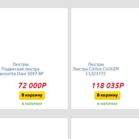
Люстры
Люстры
Подвесная люстра
Люстра Citilux CLOUDY
avourite Daur 3097-8P
CL323172
72 000Р
118 035Р
В корзину
В корзину
в наличии
в наличии