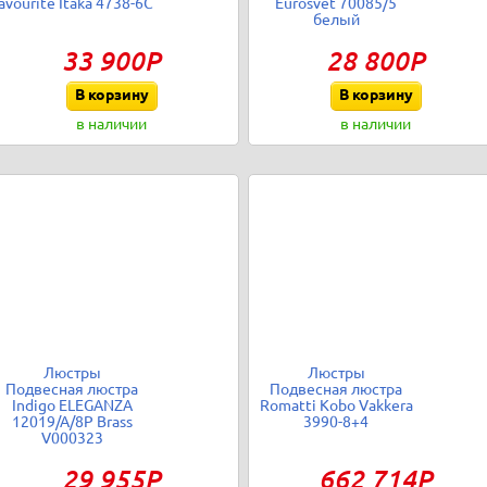
avourite Itaka 4738-6C
Eurosvet 70085/5
белый
33 900Р
28 800Р
В корзину
В корзину
в наличии
в наличии
Люстры
Люстры
Подвесная люстра
Подвесная люстра
Indigo ELEGANZA
Romatti Kobo Vakkera
12019/A/8P Brass
3990-8+4
V000323
29 955Р
662 714Р