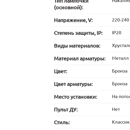
Тип лампочки
Накали
(основной):
Напряжение, V:
220-240
Степень защиты, IP:
IP20
Виды материалов:
Хрустал
Материал арматуры:
Металл
Цвет:
Бронза
Цвет арматуры:
Бронза
Место установки:
На пото
Пульт ДУ:
Нет
Стиль:
Классик