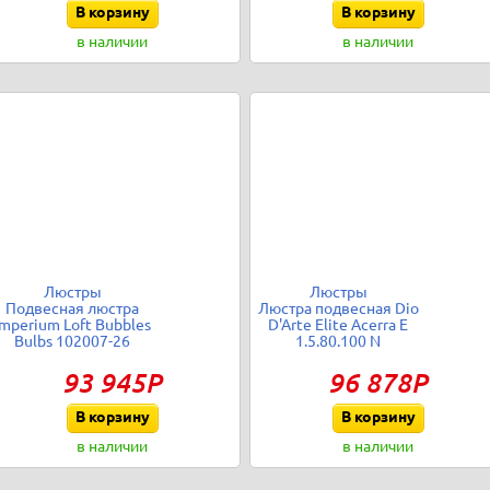
В корзину
В корзину
в наличии
в наличии
Люстры
Люстры
Подвесная люстра
Люстра подвесная Dio
Imperium Loft Bubbles
D'Arte Elite Acerra E
Bulbs 102007-26
1.5.80.100 N
93 945Р
96 878Р
В корзину
В корзину
в наличии
в наличии