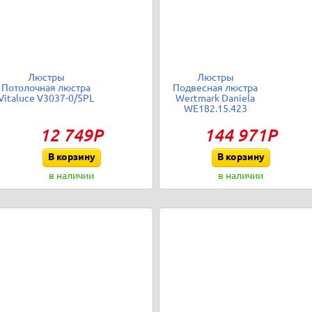
Люстры
Люстры
Потолочная люстра
Подвесная люстра
Vitaluce V3037-0/5PL
Wertmark Daniela
WE182.15.423
12 749Р
144 971Р
В корзину
В корзину
в наличии
в наличии