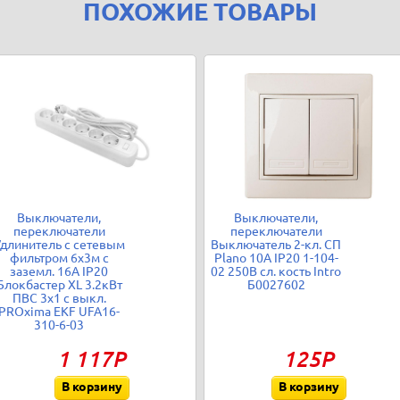
ПОХОЖИЕ ТОВАРЫ
Выключатели,
Выключатели,
переключатели
переключатели
длинитель с сетевым
Выключатель 2-кл. СП
фильтром 6х3м с
Plano 10А IP20 1-104-
заземл. 16А IP20
02 250В сл. кость Intro
Блокбастер XL 3.2кВт
Б0027602
ПВС 3х1 с выкл.
PROxima EKF UFA16-
310-6-03
1 117Р
125Р
В корзину
В корзину