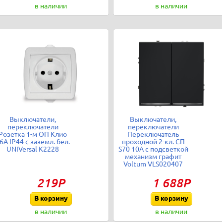
в наличии
в наличии
Выключатели,
Выключатели,
переключатели
переключатели
Розетка 1-м ОП Клио
Переключатель
6А IP44 с заземл. бел.
проходной 2-кл. СП
UNIVersal К2228
S70 10А с подсветкой
механизм графит
Voltum VLS020407
219Р
1 688Р
В корзину
В корзину
в наличии
в наличии