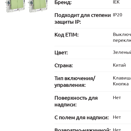
Бренд:
IEK
Подходит для степени
IP20
защиты IP:
Код ETIM:
Выключ
перекл
Цвет:
Зелены
Страна:
Китай
Тип включения/
Клавиш
Кнопка
управления:
Поверхность для
Нет
надписи:
С полем для надписи:
Нет
Возвратно-нажимной:
Нет