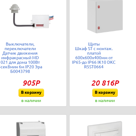
Выключатели,
Щиты
переключатели
Шкаф ST с монтаж.
Датчик движения
платой
инфракрасный MD
600х600х400мм от
021 для дома 100Вт
IP65-до IP66 IK10 DKC
5сек8мин 6м IP20 Эра
R5ST0664
Б0043798
905Р
20 816Р
В корзину
В корзину
в наличии
в наличии