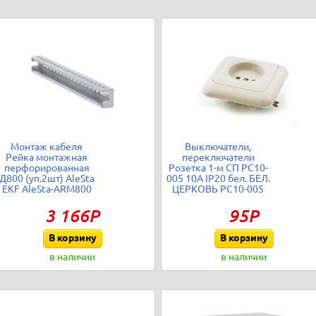
Монтаж кабеля
Выключатели,
Рейка монтажная
переключатели
перфорированная
Розетка 1-м СП РС10-
Д800 (уп.2шт) AleSta
005 10А IP20 бел. БЕЛ.
EKF AleSta-ARM800
ЦЕРКОВЬ РС10-005
3 166Р
95Р
В корзину
В корзину
в наличии
в наличии