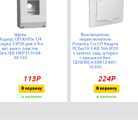
Щиты
Выключатели,
Корпус ОП КМПн 1/4
переключатели
repta 3 IP20 для 2-4-х
Розетка 1-м СП Кварта
авт. выкл. пластик.
РСбш10-3-КБ 16А IP20
бел. IEK MKP31-N-04-
с заземл. защ. шторки
30-135
с крышкой бел.
GENERICA ERK12-K01-
16-DM
113Р
224Р
В корзину
В корзину
в наличии
в наличии