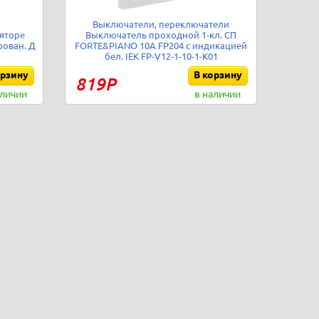
Выключатели, переключатели
ляторе
Выключатель проходной 1-кл. СП
рован. Д
FORTE&PIANO 10А FP204 с индикацией
бел. IEK FP-V12-1-10-1-K01
орзину
В корзину
819Р
аличии
в наличии