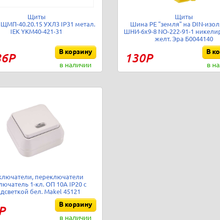
Щиты
Щиты
 ЩМП-40.20.15 УХЛ3 IP31 метал.
Шина PE "земля" на DIN-изо
IEK YKM40-421-31
ШНИ-6х9-8 NO-222-91-1 никели
желт. Эра Б0044140
В корзину
В к
86Р
130Р
в наличии
в н
ключатели, переключатели
ючатель 1-кл. ОП 10А IP20 с
дсветкой бел. Makel 45121
В корзину
Р
в наличии