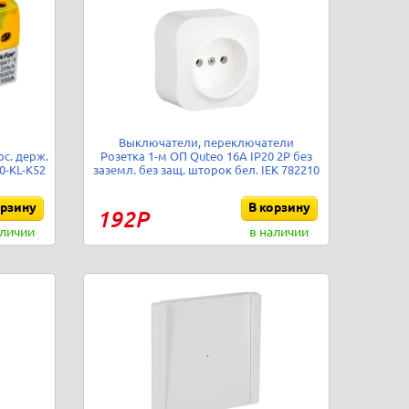
Выключатели, переключатели
рс. держ.
Розетка 1-м ОП Quteo 16А IP20 2P без
0-KL-K52
заземл. без защ. шторок бел. IEK 782210
орзину
В корзину
192Р
аличии
в наличии