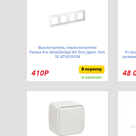
Выключатели, переключатели
Рамка 4-м AtlasDesign Air бел./дым. бел.
Устро
SE ATN220104
резерв
В корзину
410Р
48 
в наличии