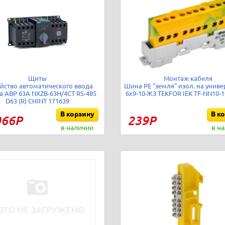
Щиты
Монтаж кабеля
йство автоматического ввода
Шина PE "земля" изол. на униве
а АВР 63А NXZB-63H/4CT RS-485
6х9-10-ЖЗ TEKFOR IEK TF-NN10-1
D63 (R) CHINT 171639
В корзину
В к
066Р
239Р
в наличии
в н