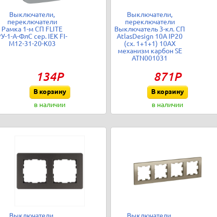
Выключатели,
Выключатели,
переключатели
переключатели
Рамка 1-м СП FLITE
Выключатель 3-кл. СП
У-1-А-ФлС сер. IEK FI-
AtlasDesign 10А IP20
M12-31-20-K03
(сх. 1+1+1) 10AX
механизм карбон SE
ATN001031
134Р
871Р
В корзину
В корзину
в наличии
в наличии
Выключатели,
Выключатели,