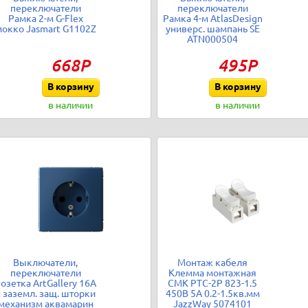
переключатели
переключатели
Рамка 2-м G-Flex
Рамка 4-м AtlasDesign
окко Jasmart G1102Z
универс. шампань SE
ATN000504
668Р
495Р
В корзину
В корзину
в наличии
в наличии
Выключатели,
Монтаж кабеля
переключатели
Клемма монтажная
озетка ArtGallery 16А
СМК PTC-2P 823-1.5
с заземл. защ. шторки
450В 5А 0.2-1.5кв.мм
механизм аквамарин
JazzWay 5074101