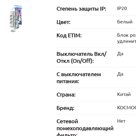
Степень защиты IP:
IP20
Цвет:
Белый
Код ETIM:
Блок ро
удлини
Выключатель Вкл/
Да
Откл (On/Off):
С выключателем
Да
питания:
Страна:
Китай
Бренд:
КОСМО
Сетевой
Нет
помехоподавляющий
фильтр: