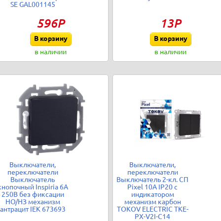
SE GAL001145
596Р
13Р
В корзину
В корзину
в наличии
в наличии
Выключатели,
Выключатели,
переключатели
переключатели
Выключатель
Выключатель 2-кл. СП
кнопочный Inspiria 6А
Pixel 10А IP20 с
250В без фиксации
индикатором
НО/НЗ механизм
механизм карбон
антрацит IEK 673693
TOKOV ELECTRIC TKE-
PX-V2I-C14