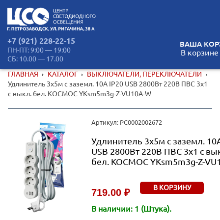
+7 (921) 228-22-15
ВАША КОР
ПН-ПТ: 9:00 — 19:00
В корзине
СБ: 10.00 — 17.00
ГЛАВНАЯ
КАТАЛОГ
ВЫКЛЮЧАТЕЛИ, ПЕРЕКЛЮЧАТЕЛИ
Удлинитель 3х5м с заземл. 10А IP20 USB 2800Вт 220В ПВС 3х1
с выкл. бел. КОСМОС YKsm5m3g-Z-VU10А-W
Артикул: РС0002002672
Удлинитель 3х5м с заземл. 10А
USB 2800Вт 220В ПВС 3х1 с вы
бел. КОСМОС YKsm5m3g-Z-VU
В КОРЗИНУ
719.00 ₽
В наличии: 1 (Штука).