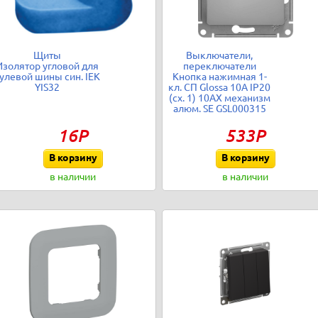
Щиты
Выключатели,
Изолятор угловой для
переключатели
улевой шины син. IEK
Кнопка нажимная 1-
YIS32
кл. СП Glossa 10А IP20
(сх. 1) 10AX механизм
алюм. SE GSL000315
16Р
533Р
В корзину
В корзину
в наличии
в наличии