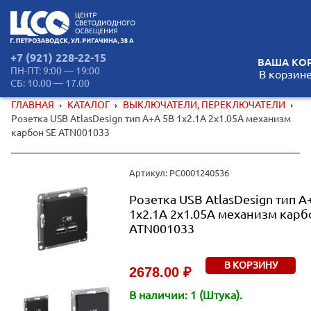
+7 (921) 228-22-15
ВАША КОР
ПН-ПТ: 9:00 — 19:00
В корзине
СБ: 10.00 — 17.00
ГЛАВНАЯ
КАТАЛОГ
ВЫКЛЮЧАТЕЛИ, ПЕРЕКЛЮЧАТЕЛИ
Розетка USB AtlasDesign тип A+A 5В 1х2.1А 2х1.05А механизм
карбон SE ATN001033
Артикул: РС0001240536
Розетка USB AtlasDesign тип A
1х2.1А 2х1.05А механизм карб
ATN001033
В КОРЗИНУ
2678.00 ₽
В наличии: 1 (Штука).