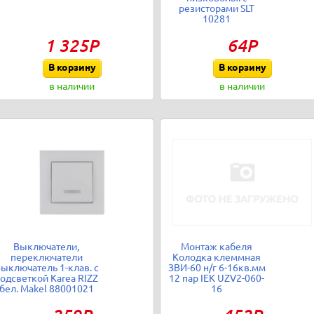
резисторами SLT
10281
1 325Р
64Р
В корзину
В корзину
в наличии
в наличии
Выключатели,
Монтаж кабеля
переключатели
Колодка клеммная
ыключатель 1-клав. с
ЗВИ-60 н/г 6-16кв.мм
одсветкой Karea RIZZ
12 пар IEK UZV2-060-
бел. Makel 88001021
16