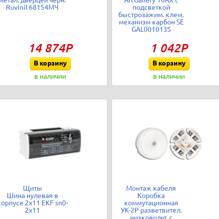
метал. дверцей черн.
ArtGallery 10AX с
Ruvinil 68154МЧ
подсветкой
быстрозажим. клем.
механизм карбон SE
GAL001013S
14 874Р
1 042Р
В корзину
В корзину
в наличии
в наличии
Щиты
Монтаж кабеля
Шина нулевая в
Коробка
корпусе 2х11 EKF sn0-
коммутационная
2x11
УК-2Р разветвител.
низковольт. с