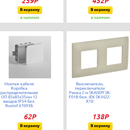
259Р
452Р
В корзину
В корзину
в наличии
в наличии
Монтаж кабеля
Выключатели,
Коробка
переключатели
распределительная
Рамка 2-м SKANDY SK-
ОП 85х85х35мм 12
F01B беж. IEK SK-M22-
вводов IP54 бел.
K10
Ruvinil 67093Б
62Р
138Р
В корзину
В корзину