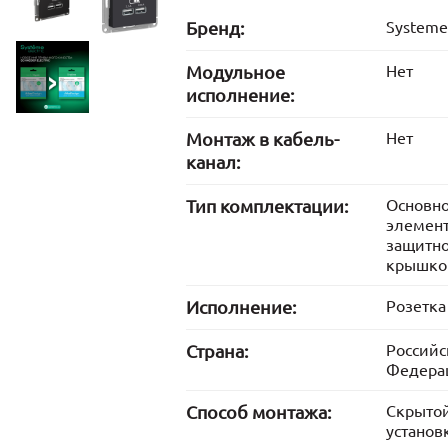
Бренд:
Systeme 
Модульное
Нет
исполнение:
Монтаж в кабель-
Нет
канал:
Тип комплектации:
Основн
элемент
защитн
крышко
Исполнение:
Розетка
Страна:
Российс
Федера
Способ монтажа:
Скрыто
установ