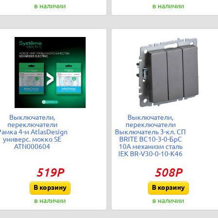
в наличии
в наличии
Выключатели,
Выключатели,
переключатели
переключатели
Рамка 4-м AtlasDesign
Выключатель 3-кл. СП
универс. мокко SE
BRITE ВС10-3-0-БрС
ATN000604
10А механизм сталь
IEK BR-V30-0-10-K46
519Р
508Р
В корзину
В корзину
в наличии
в наличии