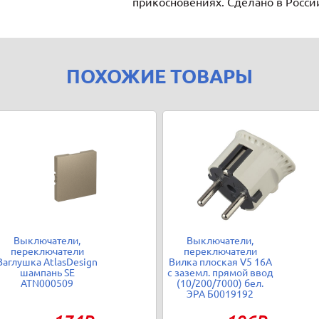
прикосновениях. Сделано в Росси
ПОХОЖИЕ ТОВАРЫ
Выключатели,
Выключатели,
переключатели
переключатели
Заглушка AtlasDesign
Вилка плоская V5 16А
шампань SE
с заземл. прямой ввод
ATN000509
(10/200/7000) бел.
ЭРА Б0019192