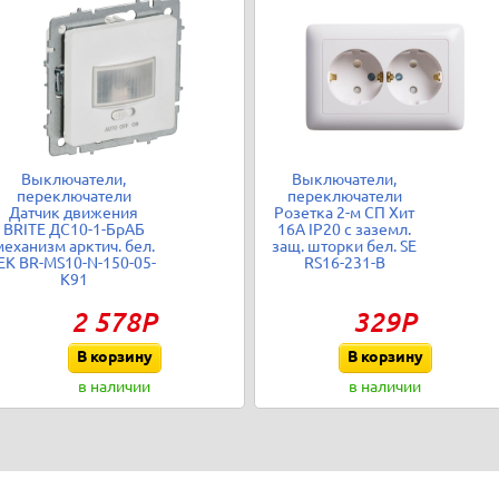
Выключатели,
Выключатели,
переключатели
переключатели
Датчик движения
Розетка 2-м СП Хит
BRITE ДС10-1-БрАБ
16А IP20 с заземл.
механизм арктич. бел.
защ. шторки бел. SE
EK BR-MS10-N-150-05-
RS16-231-B
K91
2 578Р
329Р
В корзину
В корзину
в наличии
в наличии