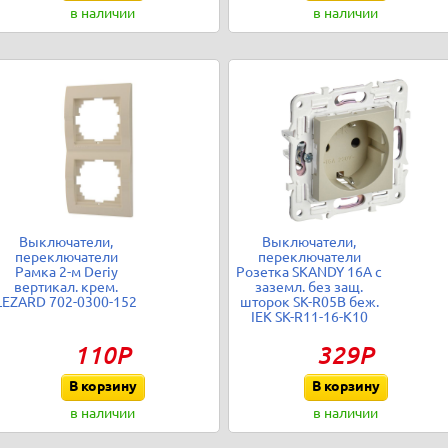
в наличии
в наличии
Выключатели,
Выключатели,
переключатели
переключатели
Рамка 2-м Deriy
Розетка SKANDY 16А с
вертикал. крем.
заземл. без защ.
LEZARD 702-0300-152
шторок SK-R05B беж.
IEK SK-R11-16-K10
110Р
329Р
В корзину
В корзину
в наличии
в наличии