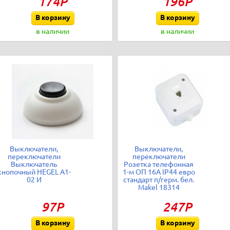
174Р
196Р
В корзину
В корзину
в наличии
в наличии
Выключатели,
Выключатели,
переключатели
переключатели
Выключатель
Розетка телефонная
кнопочный HEGEL А1-
1-м ОП 16А IP44 евро
02 И
стандарт п/герм. бел.
Makel 18314
97Р
247Р
В корзину
В корзину