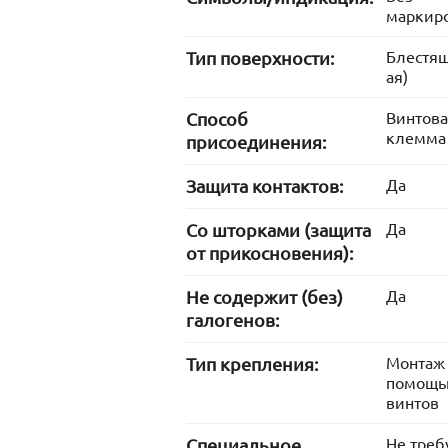
маркир
Тип поверхности:
Блестящ
ая)
Способ
Винтов
клемма
присоединения:
Защита контактов:
Да
Со шторками (защита
Да
от прикосновения):
Не содержит (без)
Да
галогенов:
Тип крепления:
Монтаж 
помощ
винтов
Cпециальное
Не треб