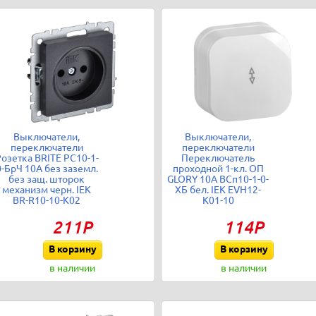
Выключатели,
Выключатели,
переключатели
переключатели
озетка BRITE РС10-1-
Переключатель
0-БрЧ 10А без заземл.
проходной 1-кл. ОП
без защ. шторок
GLORY 10А ВСп10-1-0-
механизм черн. IEK
ХБ бел. IEK EVH12-
BR-R10-10-K02
K01-10
211Р
114Р
В корзину
В корзину
в наличии
в наличии