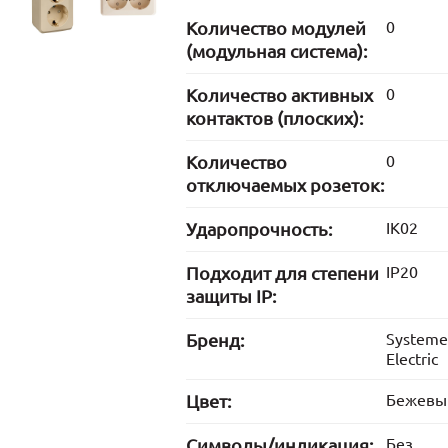
Количество модулей
0
(модульная система):
Количество активных
0
контактов (плоских):
Количество
0
отключаемых розеток:
Ударопрочность:
IK02
Подходит для степени
IP20
защиты IP:
Бренд:
Systeme
Electric
Цвет:
Бежевы
Символы/индикация:
Без