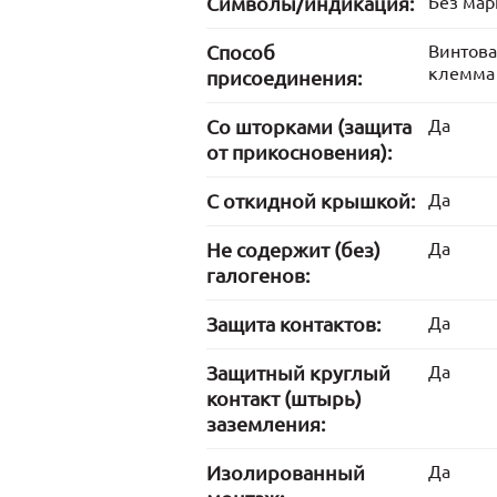
Символы/индикация:
Без ма
Способ
Винтов
клемма
присоединения:
Со шторками (защита
Да
от прикосновения):
С откидной крышкой:
Да
Не содержит (без)
Да
галогенов:
Защита контактов:
Да
Защитный круглый
Да
контакт (штырь)
заземления:
Изолированный
Да