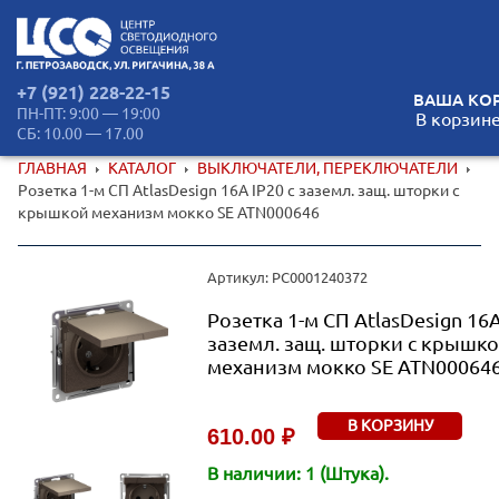
+7 (921) 228-22-15
ВАША КОР
ПН-ПТ: 9:00 — 19:00
В корзине
СБ: 10.00 — 17.00
ГЛАВНАЯ
КАТАЛОГ
ВЫКЛЮЧАТЕЛИ, ПЕРЕКЛЮЧАТЕЛИ
Розетка 1-м СП AtlasDesign 16А IP20 с заземл. защ. шторки с
крышкой механизм мокко SE ATN000646
Артикул: РС0001240372
Розетка 1-м СП AtlasDesign 16А
заземл. защ. шторки с крышк
механизм мокко SE ATN00064
В КОРЗИНУ
610.00 ₽
В наличии: 1 (Штука).