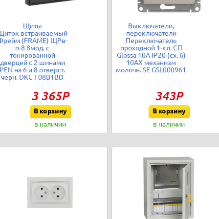
Щиты
Выключатели,
Щиток встраиваемый
переключатели
Фрейм (FRAME) ЩРв-
Переключатель
п-8 8мод. с
проходной 1-кл. СП
тонированной
Glossa 10А IP20 (сх. 6)
дверцей с 2 шинами
10AX механизм
PEN на 6 и 8 отверст.
молочн. SE GSL000961
черн. DKC F08B1BD
3 365Р
343Р
В корзину
В корзину
в наличии
в наличии