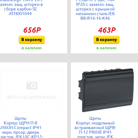
аземл. защ. шторки в
IP20 с заземл. защ.
сборе карбон SE
шторки с крышкой
ATN001044
механизм сталь IEK
BR-R16-16-K46
656Р
463Р
В корзину
В корзину
в наличии
в наличии
Щиты
Щиты
Корпус ЩРН-П-8
Корпус модульный
UNION Compact IP41
встраиваемый ЩРВ-
черн. прозр. дверь
П-12 PRIME IP41
ластик. IEK UIC-KP12-
пластик. черн. IEK