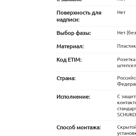
Поверхность для
Нет
надписи:
Выбор фазы:
Нет (без
Материал:
Пластик
Код ETIM:
Розетка
штепсе
Страна:
Российс
Федера
Исполнение:
С защи
контакт
стандар
SCHUKO
Способ монтажа:
Скрыто
установ