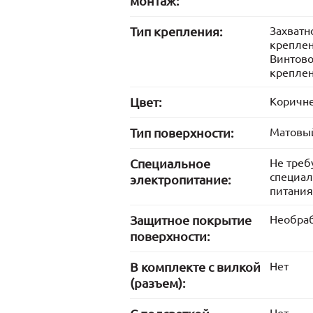
монтаж:
Тип крепления:
Захватн
крепле
Винтов
крепле
Цвет:
Коричн
Тип поверхности:
Матовый
Cпециальное
Не треб
специал
электропитание:
питания
Защитное покрытие
Необра
поверхности:
В комплекте с вилкой
Нет
(разъем):