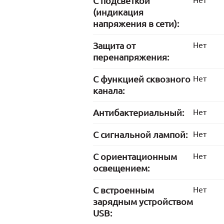
С подсветкой
Нет
(индикация
напряжения в сети):
Защита от
Нет
перенапряжения:
С функцией сквозного
Нет
канала:
Антибактериальный:
Нет
С сигнальной лампой:
Нет
С ориентационным
Нет
освещением:
С встроенным
Нет
зарядным устройством
USB: