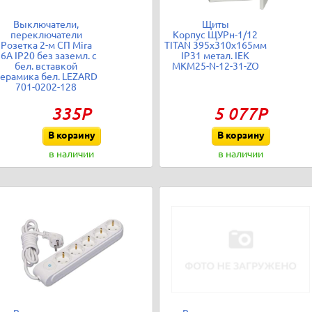
Выключатели,
Щиты
переключатели
Корпус ЩУРн-1/12
Розетка 2-м СП Mira
TITAN 395х310х165мм
6А IP20 без заземл. с
IP31 метал. IEK
бел. вставкой
MKM25-N-12-31-ZO
ерамика бел. LEZARD
701-0202-128
335Р
5 077Р
В корзину
В корзину
в наличии
в наличии