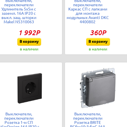
Выключатели,
Выключатели,
переключатели
переключатели
Удлинитель 5х5м с
Каркас СП с лапками
заземл. 16А IP20 с
для монтажа
выкл. защ. шторки
модульных Avanti DKC
Makel N5310063
4400802
1 992Р
360Р
В корзину
В корзину
в наличии
в наличии
Выключатели,
Выключатели,
переключатели
переключатели
Розетка 1-м СП
Розетка BRITE
tlasDesign 16А IP20 с
РСбш10-3-БрС 16А