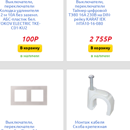
Выключатели,
Выключатели,
переключатели
переключатели
Колодка удлинителя
Таймер цифровой
2-м 10А без заземл.
ТЭ80 16А 230В на DIN-
АБС-пластик бел.
рейку KARAT IEK
TOKOV ELECTRIC TKE-
MTA10-16-080
C01-KU2
100Р
2 755Р
В корзину
В корзину
в наличии
в наличии
Выключатели,
Монтаж кабеля
переключатели
Скоба крепежная