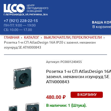
+7 (921) 228-22-15
ВАША КОР
ПН-ПТ: 9:00 — 19:00
В корзине
СБ: 10.00 — 17.00
ГЛАВНАЯ
КАТАЛОГ
ВЫКЛЮЧАТЕЛИ, ПЕРЕКЛЮЧАТЕЛИ
Розетка 1-м СП AtlasDesign 16А IP20 с заземл. механизм
изумруд SE ATN000843
Артикул: РС0001240455
Розетка 1-м СП AtlasDesign 16А
заземл. механизм изумруд SE
ATN000843
В КОРЗИНУ
480.00 ₽
В наличии: 1 (Штука).