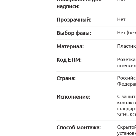
надписи:
Прозрачный:
Нет
Выбор фазы:
Нет (без
Материал:
Пластик
Код ETIM:
Розетка
штепсе
Страна:
Российс
Федера
Исполнение:
С защи
контакт
стандар
SCHUKO
Способ монтажа:
Скрыто
установ