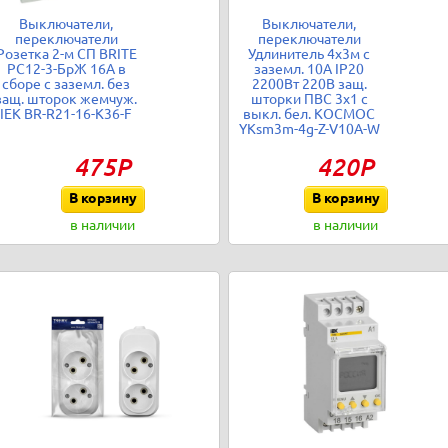
Выключатели,
Выключатели,
переключатели
переключатели
Розетка 2-м СП BRITE
Удлинитель 4х3м с
РС12-3-БрЖ 16А в
заземл. 10А IP20
сборе с заземл. без
2200Вт 220В защ.
защ. шторок жемчуж.
шторки ПВС 3х1 с
IEK BR-R21-16-K36-F
выкл. бел. КОСМОС
YKsm3m-4g-Z-V10A-W
475Р
420Р
В корзину
В корзину
в наличии
в наличии