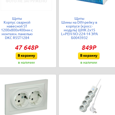
Щиты
Щиты
Корпус сварной
Шины на DIN-рейку в
навесной ST
корпусе (кросс-
1200х800х400мм с
модуль) ШНК 2х15
монтажн. панелью
L+PEN NO-224-14 ЭРА
DKC R5ST1284
Б0043932
47 648Р
849Р
В корзину
В корзину
в наличии
в наличии