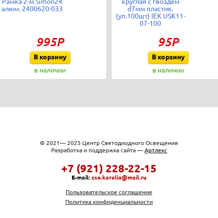
Рамка 2-м Simon24
круглая с гвоздем
алюм. 2400620-033
d7мм пластик.
(уп.100шт) IEK USK11-
07-100
995Р
95Р
В корзину
В корзину
в наличии
в наличии
© 2021— 2025 Центр Светодиодного Освещения
Разработка и поддержка сайта —
Артлекс
+7 (921) 228-22-15
E-mail:
cso.karelia@mail.ru
Пользовательское соглашение
Политика конфиденциальности