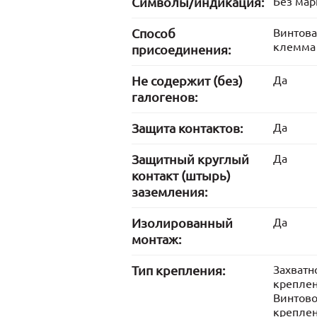
Символы/индикация:
Без ма
Способ
Винтов
клемма
присоединения:
Не содержит (без)
Да
галогенов:
Защита контактов:
Да
Защитный круглый
Да
контакт (штырь)
заземления:
Изолированный
Да
монтаж:
Тип крепления:
Захватн
крепле
Винтов
крепле