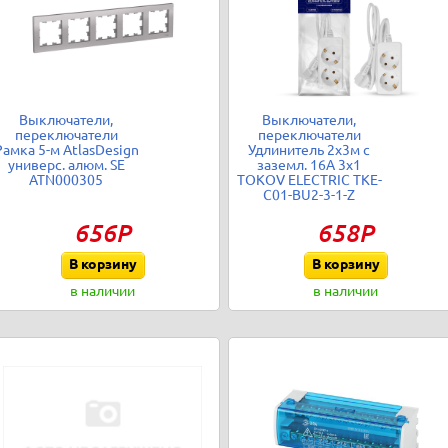
Выключатели,
Выключатели,
переключатели
переключатели
Рамка 5-м AtlasDesign
Удлинитель 2х3м с
универс. алюм. SE
заземл. 16А 3х1
ATN000305
TOKOV ELECTRIC TKE-
C01-BU2-3-1-Z
656Р
658Р
В корзину
В корзину
в наличии
в наличии