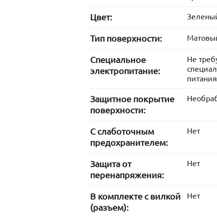
Цвет:
Зелены
Тип поверхности:
Матовый
Cпециальное
Не треб
специал
электропитание:
питания
Защитное покрытие
Необра
поверхности:
С слаботочным
Нет
предохранителем:
Защита от
Нет
перенапряжения:
В комплекте с вилкой
Нет
(разъем):