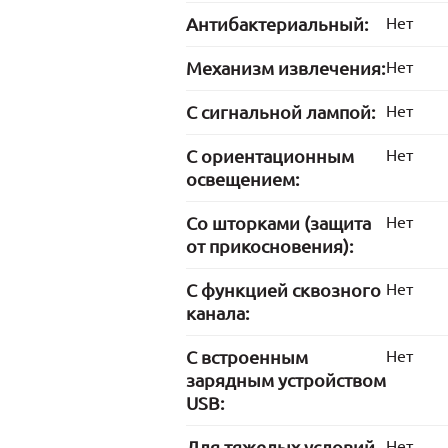
Антибактериальный:
Нет
Механизм извлечения:
Нет
С сигнальной лампой:
Нет
С ориентационным
Нет
освещением:
Со шторками (защита
Нет
от прикосновения):
С функцией сквозного
Нет
канала:
С встроенным
Нет
зарядным устройством
USB:
Для тяжелых условий
Нет