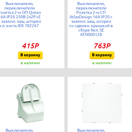
Выключатели,
Выключатели,
переключатели
переключатели
Розетка 2-м ОП Quteo
Розетка 2-м СП
16А IP20 250В 2х2P+E
AtlasDesign 16А IP20 с
с заземл. защ. шторки
заземл. защ. шторки
сл. кость IEK 782267
со сдвижн. крышкой в
сборе бел. SE
ATN000128
415Р
763Р
В корзину
В корзину
в наличии
в наличии
Выключатели,
Выключатели,