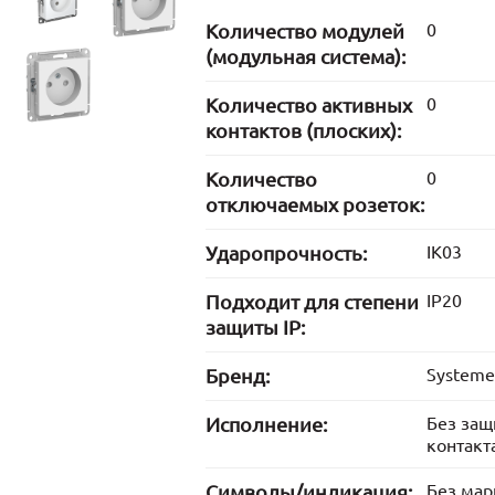
Количество модулей
0
(модульная система):
Количество активных
0
контактов (плоских):
Количество
0
отключаемых розеток:
Ударопрочность:
IK03
Подходит для степени
IP20
защиты IP:
Бренд:
Systeme 
Исполнение:
Без защ
контакт
Символы/индикация:
Без ма