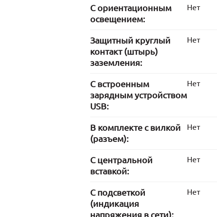
С ориентационным
Нет
освещением:
Защитный круглый
Нет
контакт (штырь)
заземления:
С встроенным
Нет
зарядным устройством
USB:
В комплекте с вилкой
Нет
(разъем):
С центральной
Нет
вставкой:
С подсветкой
Нет
(индикация
напряжения в сети):