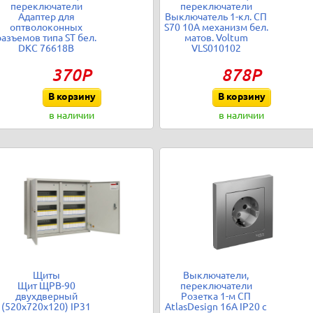
переключатели
переключатели
Адаптер для
Выключатель 1-кл. СП
оптволоконных
S70 10А механизм бел.
разъемов типа ST бел.
матов. Voltum
DKC 76618B
VLS010102
370Р
878Р
В корзину
В корзину
в наличии
в наличии
Щиты
Выключатели,
Щит ЩРВ-90
переключатели
двухдверный
Розетка 1-м СП
(520х720х120) IP31
AtlasDesign 16А IP20 с