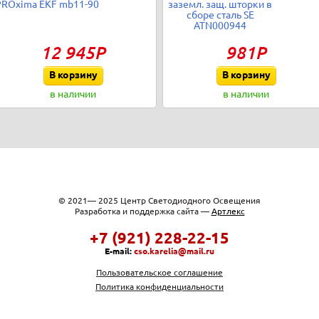
PROxima EKF mb11-90
заземл. защ. шторки в
сборе сталь SE
ATN000944
12 945Р
981Р
В корзину
В корзину
в наличии
в наличии
© 2021— 2025 Центр Светодиодного Освещения
Разработка и поддержка сайта —
Артлекс
+7 (921) 228-22-15
E-mail:
cso.karelia@mail.ru
Пользовательское соглашение
Политика конфиденциальности