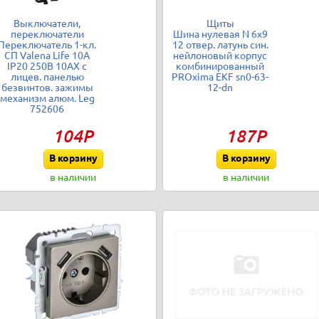
Выключатели,
Щиты
переключатели
Шина нулевая N 6х9
Переключатель 1-кл.
12 отвер. латунь син.
СП Valena Life 10А
нейлоновый корпус
IP20 250В 10AX с
комбинированный
лицев. панелью
PROxima EKF sn0-63-
безвинтов. зажимы
12-dn
механизм алюм. Leg
752606
104Р
187Р
В корзину
В корзину
в наличии
в наличии