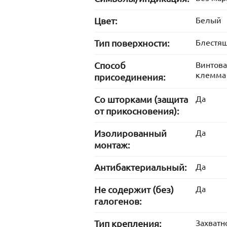
Цвет:
Белый
Тип поверхности:
Блестящ
Способ
Винтов
клемма
присоединения:
Со шторками (защита
Да
от прикосновения):
Изолированный
Да
монтаж:
Антибактериальный:
Да
Не содержит (без)
Да
галогенов:
Тип крепления:
Захватн