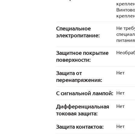
крепле
Винтов
крепле
Cпециальное
Не треб
специал
электропитание:
питания
Защитное покрытие
Необра
поверхности:
Защита от
Нет
перенапряжения:
С сигнальной лампой:
Нет
Дифференциальная
Нет
токовая защита:
Защита контактов:
Нет