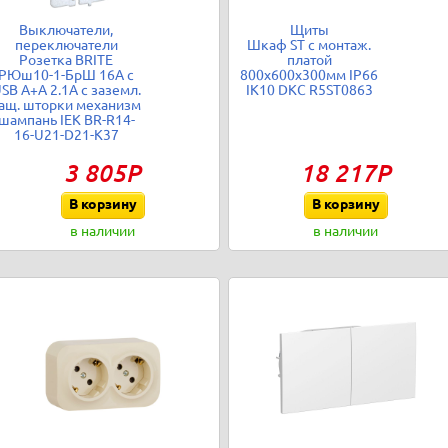
Выключатели,
Щиты
переключатели
Шкаф ST с монтаж.
Розетка BRITE
платой
РЮш10-1-БрШ 16А с
800х600х300мм IP66
SB A+A 2.1А с заземл.
IK10 DKC R5ST0863
ащ. шторки механизм
шампань IEK BR-R14-
16-U21-D21-K37
3 805Р
18 217Р
В корзину
В корзину
в наличии
в наличии