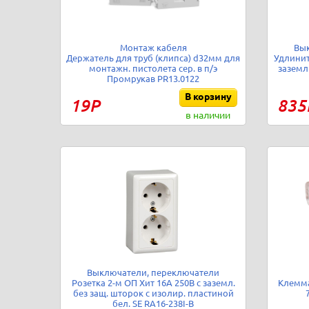
Монтаж кабеля
Вы
Держатель для труб (клипса) d32мм для
Удлинит
монтажн. пистолета сер. в п/э
заземл 
Промрукав PR13.0122
В корзину
19Р
835
в наличии
Выключатели, переключатели
Розетка 2-м ОП Хит 16А 250В с заземл.
Клемма
без защ. шторок с изолир. пластиной
бел. SE RA16-238I-B