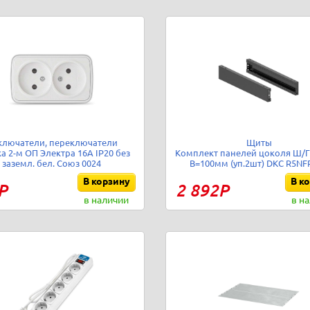
ключатели, переключатели
Щиты
а 2-м ОП Электра 16А IP20 без
Комплект панелей цоколя Ш/
заземл. бел. Союз 0024
В=100мм (уп.2шт) DKC R5NF
В корзину
В к
Р
2 892Р
в наличии
в н