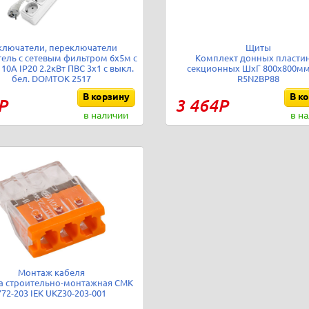
ключатели, переключатели
Щиты
ель с сетевым фильтром 6х5м с
Комплект донных пластин
10А IP20 2.2кВт ПВС 3х1 с выкл.
секционных ШхГ 800х800мм
бел. DOMTOK 2517
R5N2BP88
В корзину
В к
Р
3 464Р
в наличии
в н
Монтаж кабеля
 строительно-монтажная СМК
772-203 IEK UKZ30-203-001