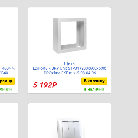
Щиты
Г=400мм
Цоколь к ВРУ Unit S IP31 (200х600х600)
PB40
PROxima EKF mb15-08-04-06
орзину
В корзину
5 192Р
аличии
в наличии