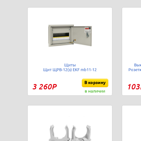
Щиты
Вы
Щит ЩРВ-12(з) EKF mb11-12
Розетк
В корзину
3 260Р
103
в наличии