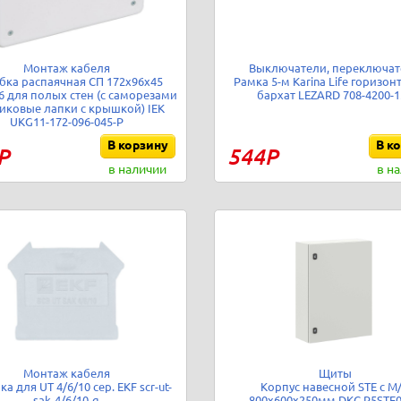
Монтаж кабеля
Выключатели, переключат
бка распаячная СП 172х96х45
Рамка 5-м Karina Life горизонт
 для полых стен (с саморезами
бархат LEZARD 708-4200-1
иковые лапки с крышкой) IEK
UKG11-172-096-045-P
В корзину
В к
Р
544Р
в наличии
в н
Монтаж кабеля
Щиты
а для UT 4/6/10 сер. EKF scr-ut-
Корпус навесной STE с М
sak-4/6/10-g
800х600х250мм DKC R5STE