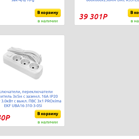
В корзину
В к
39 301Р
в наличии
в н
ключатели, переключатели
итель 3х5м с заземл. 16А IP20
 3.0кВт с выкл. ПВС 3х1 PROxima
EKF UBA16-310-3-05i
В корзину
40Р
в наличии