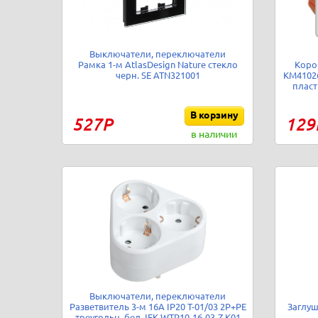
Выключатели, переключатели
Рамка 1-м AtlasDesign Nature стекло
Коро
черн. SE ATN321001
КМ41026
пласт
В корзину
527Р
129
в наличии
Выключатели, переключатели
Разветвитель 3-м 16А IP20 Т-01/03 2P+PE
Заглушк
треугольн. бел. IEK WTP10-16-03-Z-K01