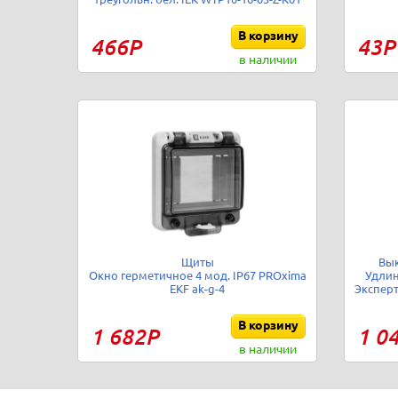
В корзину
466Р
43Р
в наличии
Щиты
Вы
Окно герметичное 4 мод. IP67 PROxima
Удлин
EKF ak-g-4
Эксперт
В корзину
1 682Р
1 0
в наличии