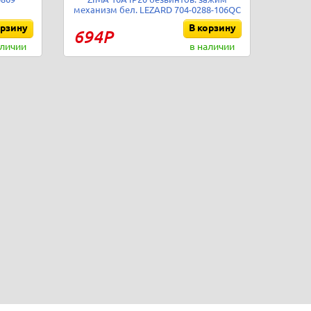
механизм бел. LEZARD 704-0288-106QC
орзину
В корзину
694Р
аличии
в наличии