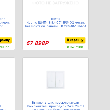
ели
Щиты
. черн.
Корпус ЩМП-18.8.4-0 74 IP54 У2 метал.
50
без монтажн. панели IEK YKM40-1884-54
орзину
В корзину
67 898Р
аличии
в наличии
Выключатели, переключатели
/П
Выключатель проходной 2-кл. 2п СП
0869
ZIMA 10А IP20 безвинтов. зажим