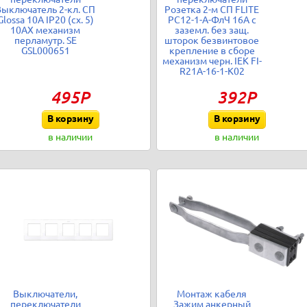
Выключатель 2-кл. СП
Розетка 2-м СП FLITE
Glossa 10А IP20 (сх. 5)
РС12-1-А-ФлЧ 16А с
10AX механизм
заземл. без защ.
перламутр. SE
шторок безвинтовое
GSL000651
крепление в сборе
механизм черн. IEK FI-
R21A-16-1-K02
495Р
392Р
В корзину
В корзину
в наличии
в наличии
Выключатели,
Монтаж кабеля
переключатели
Зажим анкерный