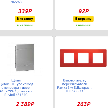
782263
339Р
92Р
В корзину
В корзину
в наличии
в наличии
Щиты
Выключатели,
иток СП Тусо 24мод.
переключатели
с непрозрач. двер.
Рамка 3-м Etika красн.
415х299х103мм сер.
IEK 672533
Ruvinil 68124С
2 389Р
263Р