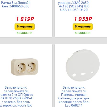
Рамка 5-м Simon24
универс. УЗАС 2х50-
бел. 2400650-030
4х120 (SO234S) IEK
UZA-14-D50-D120
1 819Р
1 933Р
В корзину
В корзину
в наличии
в наличии
Выключатели,
Выключатели,
переключатели
переключатели
Розетка 2-м ОП Quteo
Панель лицевая
16А IP20 250В 2х2P+E
Celiane для роз. для
с заземл. без защ.
колонок прост. бел.
шторок сл. кость IEK
Leg 068211