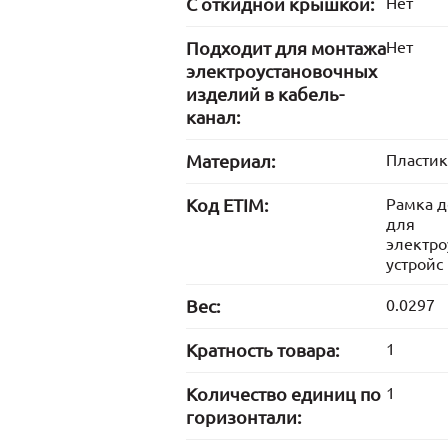
С откидной крышкой:
Нет
Подходит для монтажа
Нет
электроустановочных
изделий в кабель-
канал:
Материал:
Пластик
Код ETIM:
Рамка д
для
электро
устройс
Вес:
0.0297
Кратность товара:
1
Количество единиц по
1
горизонтали: