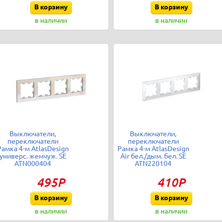
В корзину
В корзину
в наличии
в наличии
Выключатели,
Выключатели,
переключатели
переключатели
Рамка 4-м AtlasDesign
Рамка 4-м AtlasDesign
универс. жемчуж. SE
Air бел./дым. бел. SE
ATN000404
ATN220104
495Р
410Р
В корзину
В корзину
в наличии
в наличии