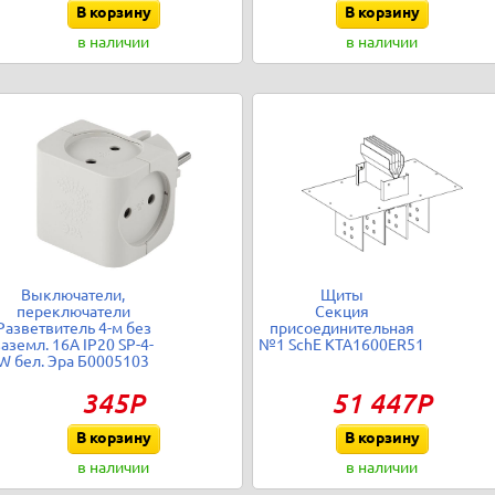
В корзину
В корзину
в наличии
в наличии
Выключатели,
Щиты
переключатели
Секция
Разветвитель 4-м без
присоединительная
заземл. 16А IP20 SP-4-
№1 SchE KTA1600ER51
W бел. Эра Б0005103
345Р
51 447Р
В корзину
В корзину
в наличии
в наличии