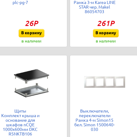
plc-pg-7
Рамка 3-м Karea LINE
STAR чер. Makel
86054703
26Р
261Р
В корзину
В корзину
в наличии
в наличии
Щиты
Выключатели,
Комплект крыша и
переключатели
основание для
Рамка 4-м Simon15
шкафов nCQE
бел. Simon 1500640-
1000х600мм DKC
030
R5NKTB106