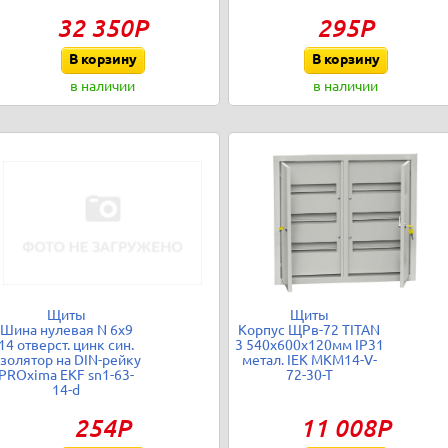
32 350Р
295Р
В корзину
В корзину
в наличии
в наличии
Щиты
Щиты
Шина нулевая N 6х9
Корпус ЩРв-72 TITAN
14 отверст. цинк син.
3 540х600х120мм IP31
золятор на DIN-рейку
метал. IEK MKM14-V-
PROxima EKF sn1-63-
72-30-T
14-d
254Р
11 008Р