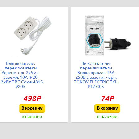
Выключатели,
Выключатели,
переключатели
переключатели
Удлинитель 2х5м с
Вилка прямая 16А
заземл. 10А IP20
250В с заземл. черн.
.2кВт ПВС Союз 481S-
TOKOV ELECTRIC TKL-
9205
PLZ-C05
498Р
74Р
В корзину
В корзину
в наличии
в наличии