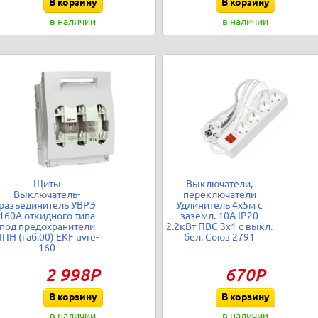
В корзину
В корзину
в наличии
в наличии
Щиты
Выключатели,
Выключатель-
переключатели
разъединитель УВРЭ
Удлинитель 4х5м с
160А откидного типа
заземл. 10А IP20
под предохранители
2.2кВт ПВС 3х1 с выкл.
ПН (габ.00) EKF uvre-
бел. Союз 2791
160
2 998Р
670Р
В корзину
В корзину
в наличии
в наличии