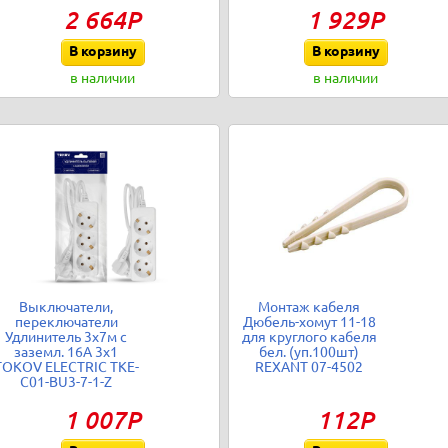
2 664Р
1 929Р
В корзину
В корзину
в наличии
в наличии
Выключатели,
Монтаж кабеля
переключатели
Дюбель-хомут 11-18
Удлинитель 3х7м с
для круглого кабеля
заземл. 16А 3х1
бел. (уп.100шт)
TOKOV ELECTRIC TKE-
REXANT 07-4502
C01-BU3-7-1-Z
1 007Р
112Р