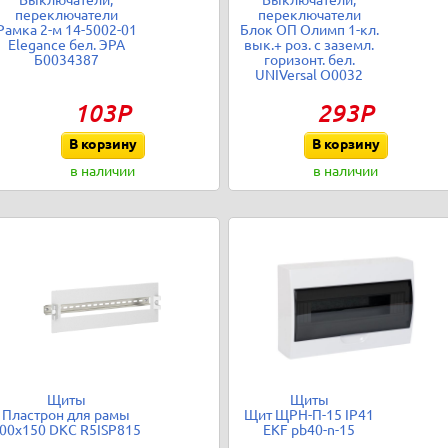
Выключатели,
Выключатели,
переключатели
переключатели
Рамка 2-м 14-5002-01
Блок ОП Олимп 1-кл.
Elegance бел. ЭРА
вык.+ роз. с заземл.
Б0034387
горизонт. бел.
UNIVersal О0032
103Р
293Р
В корзину
В корзину
в наличии
в наличии
Щиты
Щиты
Пластрон для рамы
Щит ЩРН-П-15 IP41
00х150 DKC R5ISP815
EKF pb40-n-15