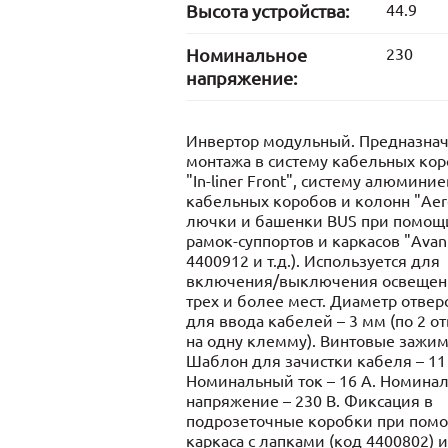
Высота устройства:
44.9
Номинальное
230
напряжение:
Инвертор модульный. Предназнач
монтажа в систему кабельных ко
"In-liner Front", систему алюмини
кабельных коробов и колонн "Aer
лючки и башенки BUS при помощ
рамок-суппортов и каркасов "Avant
4400912 и т.д.). Используется для
включения/выключения освещен
трех и более мест. Диаметр отвер
для ввода кабелей – 3 мм (по 2 о
на одну клемму). Винтовые зажи
Шаблон для зачистки кабеля – 11
Номинальный ток – 16 A. Номина
напряжение – 230 В. Фиксация в
подрозеточные коробки при пом
каркаса с лапками (код 4400802) и