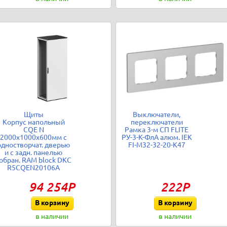
Щиты
Выключатели,
Корпус напольный
переключатели
CQE N
Рамка 3-м СП FLITE
2000х1000х600мм с
РУ-3-К-ФлА алюм. IEK
одностворчат. дверью
FI-M32-32-20-K47
и с задн. панелью
обран. RAM block DKC
R5CQEN20106A
94 254Р
222Р
В корзину
В корзину
в наличии
в наличии