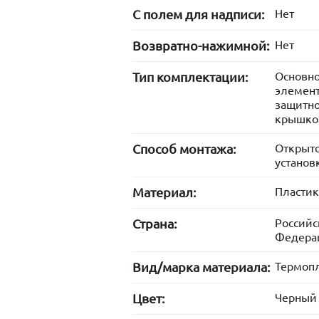
С полем для надписи:
Нет
Возвратно-нажимной:
Нет
Тип комплектации:
Основн
элемент
защитн
крышко
Способ монтажа:
Открыт
установ
Материал:
Пластик
Страна:
Российс
Федера
Вид/марка материала:
Термопл
Цвет:
Черный