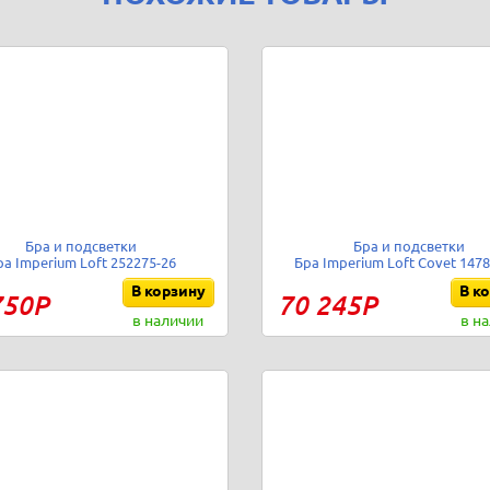
Бра и подсветки
Бра и подсветки
ра Imperium Loft 252275-26
Бра Imperium Loft Covet 1478
В корзину
В к
750Р
70 245Р
в наличии
в н