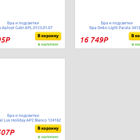
Бра и подсветки
Бра и подсветки
 Aployt Gabi APL.0123.01.07
Бра Deko-Light Parala 341
В корзину
В к
95Р
16 749Р
в наличии
в н
Бра и подсветки
al Lux Holiday AP2 Bianco 124162
В корзину
507Р
в наличии