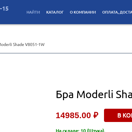
2-15
НАЙТИ
КАТАЛОГ
О КОМПАНИИ
ОПЛАТА, ДОСТ
oderli Shade V8051-1W
Бра Moderli Sh
14985.00 ₽
В КО
На складе: 10 (Штука).