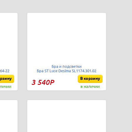
Бра и подсветки
64-22
Бра ST Luce Desima SL1174.301.02
орзину
В корзину
3 540Р
аличии
в наличии