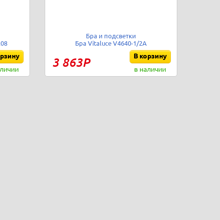
Бра и подсветки
208
Бра Vitaluce V4640-1/2A
орзину
В корзину
3 863Р
аличии
в наличии