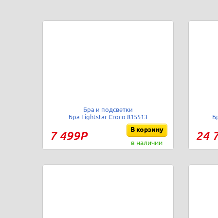
Бра и подсветки
Бра Lightstar Croco 815513
Б
В корзину
7 499Р
24 
в наличии