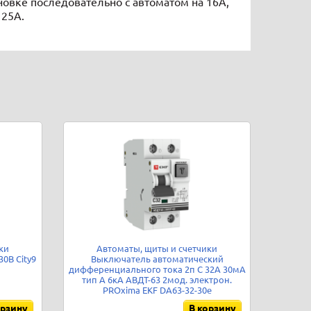
ановке последовательно с автоматом на 16А,
 25А.
ки
Автоматы, щиты и счетчики
0В City9
Выключатель автоматический
дифференциального тока 2п C 32А 30мА
тип A 6кА АВДТ-63 2мод. электрон.
PROxima EKF DA63-32-30e
орзину
В корзину