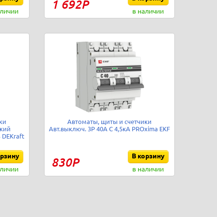
1 692Р
аличии
в наличии
ки
Автоматы, щиты и счетчики
кий
Авт.выключ. 3Р 40А С 4,5кА PROxima EKF
 DEKraft
орзину
В корзину
830Р
аличии
в наличии