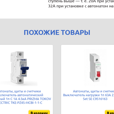
ступень выше — т. е. 20А при уст
32А при установке с автоматом на
ПОХОЖИЕ ТОВАРЫ
втоматы, щиты и счетчики
Автоматы, щиты и счетчи
ключатель автоматический
Выключатель нагрузки 1п 63А 23
ый 1п C 1А 4.5кА PRIZMA TOKOV
Set SE C9S16163
ECTRIC TKE-PZ45-MCBI-1-1-C
В корзину
В к