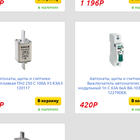
Р
1 196Р
в наличии
в н
втоматы, щиты и счетчики
Автоматы, щиты и счетчи
 плавкая ПН2 250 С 100А У3 КЭАЗ
Выключатель автоматичес
120117
модульный 1п C 63А 6кА ВА-103
12279DEK
В корзину
В к
Р
420Р
в наличии
в н