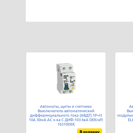
Автоматы, щиты и счетчики
А
Выключатель автоматический
Вы
дифференциального тока (АВДТ) 1P+N
модульн
10А 30мА AC х-ка C ДИФ-103 6кА DEKraft
EL
16310DEK
В корзину