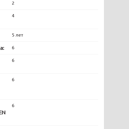
2
4
5 лет
а:
6
6
6
6
 EN