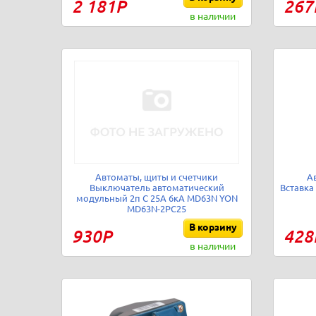
2 181Р
267
в наличии
Автоматы, щиты и счетчики
А
Выключатель автоматический
Вставка
модульный 2п C 25А 6кА MD63N YON
MD63N-2PC25
В корзину
930Р
428
в наличии