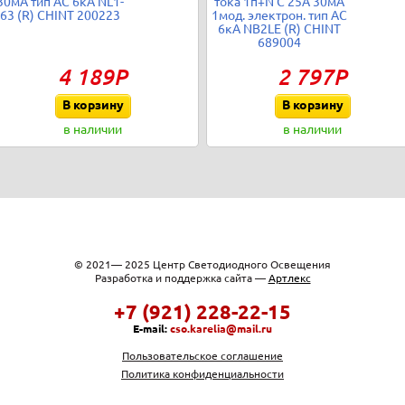
30мА тип AC 6кА NL1-
тока 1п+N C 25А 30мА
63 (R) CHINT 200223
1мод. электрон. тип AC
6кА NB2LE (R) CHINT
689004
4 189Р
2 797Р
В корзину
В корзину
в наличии
в наличии
© 2021— 2025 Центр Светодиодного Освещения
Разработка и поддержка сайта —
Артлекс
+7 (921) 228-22-15
E-mail:
cso.karelia@mail.ru
Пользовательское соглашение
Политика конфиденциальности