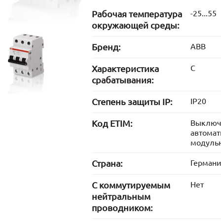
Рабочая температура
-25...55
окружающей среды:
Бренд:
ABB
Характеристика
C
срабатывания:
Степень защиты IP:
IP20
Код ETIM:
Выключ
автомат
модуль
Страна:
Герман
С коммутируемым
Нет
нейтральным
проводником: