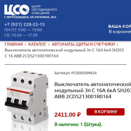
+7 (921) 228-22-15
ВАША КОР
ПН-ПТ: 9:00 — 19:00
В корзине
СБ: 10.00 — 17.00
ГЛАВНАЯ
КАТАЛОГ
АВТОМАТЫ, ЩИТЫ И СЧЕТЧИКИ
Выключатель автоматический модульный 3п C 16А 6кА SH203
C 16 ABB 2CDS213001R0164
Артикул: РС0000399654
Выключатель автоматически
модульный 3п C 16А 6кА SH203
ABB 2CDS213001R0164
В КОРЗИНУ
2411.00 ₽
В наличии: 1 (Штука).