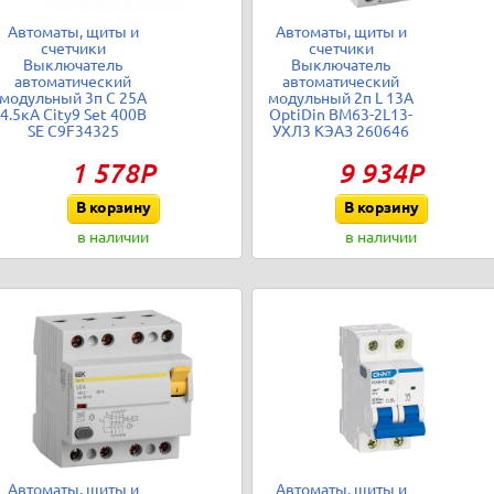
Автоматы, щиты и
Автоматы, щиты и
счетчики
счетчики
Выключатель
Выключатель
автоматический
автоматический
модульный 3п C 25А
модульный 2п L 13А
4.5кА City9 Set 400В
OptiDin BM63-2L13-
SE C9F34325
УХЛ3 КЭАЗ 260646
1 578Р
9 934Р
В корзину
В корзину
в наличии
в наличии
Автоматы, щиты и
Автоматы, щиты и