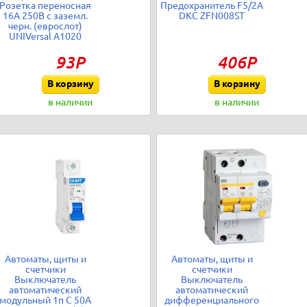
Розетка переносная
Предохранитель F5/2A
16А 250В с заземл.
DKC ZFN008ST
черн. (еврослот)
UNIVersal А1020
93Р
406Р
В корзину
В корзину
в наличии
в наличии
Автоматы, щиты и
Автоматы, щиты и
счетчики
счетчики
Выключатель
Выключатель
автоматический
автоматический
модульный 1п C 50А
дифференциального