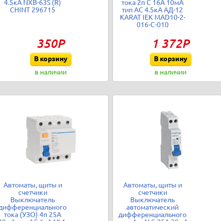
4.5кА NXB-63S (R)
тока 2п C 16А 10мА
CHINT 296715
тип AC 4.5кА АД-12
KARAT IEK MAD10-2-
016-C-010
350Р
1 372Р
В корзину
В корзину
в наличии
в наличии
Автоматы, щиты и
Автоматы, щиты и
счетчики
счетчики
Выключатель
Выключатель
дифференциального
автоматический
тока (УЗО) 4п 25А
дифференциального