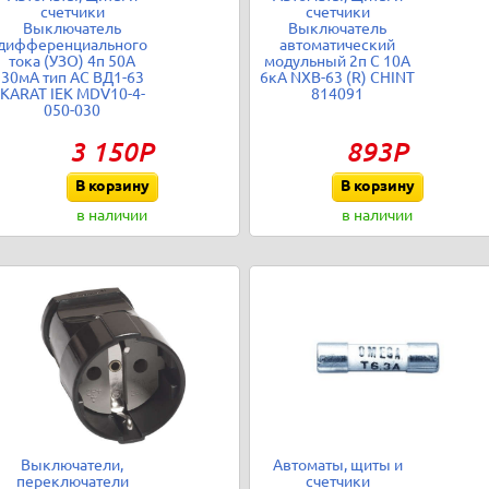
счетчики
счетчики
Выключатель
Выключатель
дифференциального
автоматический
тока (УЗО) 4п 50А
модульный 2п C 10А
30мА тип AC ВД1-63
6кА NXB-63 (R) CHINT
KARAT IEK MDV10-4-
814091
050-030
3 150Р
893Р
В корзину
В корзину
в наличии
в наличии
Выключатели,
Автоматы, щиты и
переключатели
счетчики