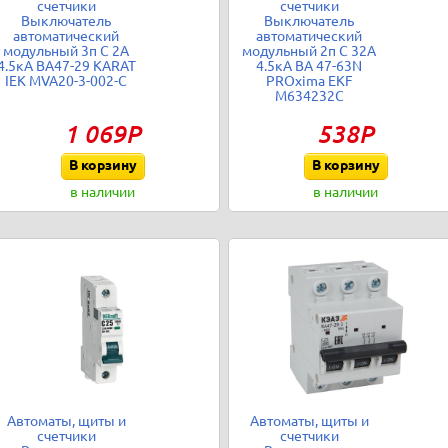
счетчики
счетчики
Выключатель
Выключатель
автоматический
автоматический
модульный 3п C 2А
модульный 2п C 32А
4.5кА ВА47-29 KARAT
4.5кА ВА 47-63N
IEK MVA20-3-002-C
PROxima EKF
M634232C
1 069Р
538Р
В корзину
В корзину
в наличии
в наличии
Автоматы, щиты и
Автоматы, щиты и
счетчики
счетчики