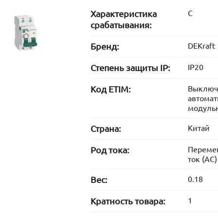
Характеристика
C
срабатывания:
Бренд:
DEKraft
Степень защиты IP:
IP20
Код ETIM:
Выключ
автомат
модуль
Страна:
Китай
Род тока:
Переме
ток (AC)
Вес:
0.18
Кратность товара:
1