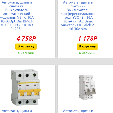
Автоматы, щиты и
Автоматы, щиты и
счетчики
счетчики
Выключатель
Выключатель
автоматический
дифференциального
модульный 3п C 10А
тока (УЗО) 2п 16А
10кА OptiDin BM63-
30мА тип AC Basic
3C10-10-УХЛ3 КЭАЗ
электрон.EKF elcb-2-
249251
16-30e-sim
4 758Р
1 178Р
В корзину
В корзину
в наличии
в наличии
Автоматы, щиты и
Автоматы, щиты и