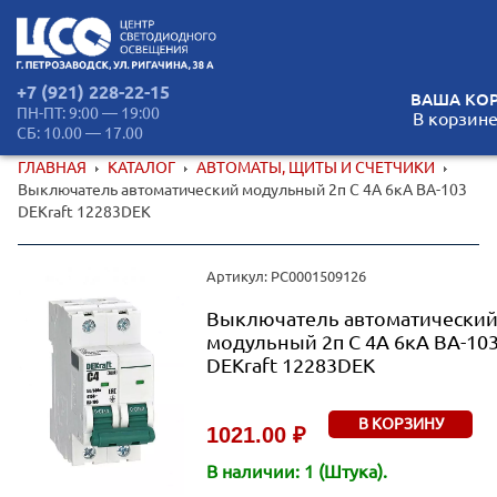
+7 (921) 228-22-15
ВАША КОР
ПН-ПТ: 9:00 — 19:00
В корзине
СБ: 10.00 — 17.00
ГЛАВНАЯ
КАТАЛОГ
АВТОМАТЫ, ЩИТЫ И СЧЕТЧИКИ
Выключатель автоматический модульный 2п C 4А 6кА ВА-103
DEKraft 12283DEK
Артикул: РС0001509126
Выключатель автоматически
модульный 2п C 4А 6кА ВА-10
DEKraft 12283DEK
В КОРЗИНУ
1021.00 ₽
В наличии: 1 (Штука).