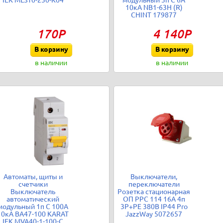
IEK MLS10-230-K04
модульный 3п C 6А
10кА NB1-63H (R)
CHINT 179877
170Р
4 140Р
В корзину
В корзину
в наличии
в наличии
Автоматы, щиты и
Выключатели,
счетчики
переключатели
Выключатель
Розетка стационарная
автоматический
ОП PPC 114 16А 4п
модульный 1п C 100А
3Р+РЕ 380В IP44 Pro
10кА ВА47-100 KARAT
JazzWay 5072657
IEK MVA40-1-100-C