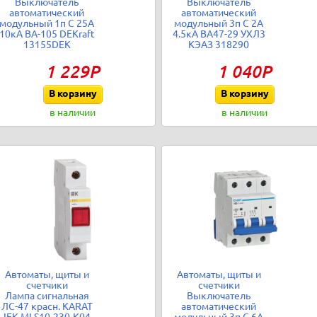
Выключатель
Выключатель
автоматический
автоматический
модульный 1п C 25А
модульный 3п C 2А
10кА ВА-105 DEKraft
4.5кА ВА47-29 УХЛ3
13155DEK
КЭАЗ 318290
1 229Р
1 040Р
В корзину
В корзину
в наличии
в наличии
Автоматы, щиты и
Автоматы, щиты и
счетчики
счетчики
Лампа сигнальная
Выключатель
ЛС-47 красн. KARAT
автоматический