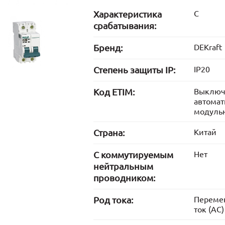
Характеристика
C
срабатывания:
Бренд:
DEKraft
Степень защиты IP:
IP20
Код ETIM:
Выключ
автомат
модуль
Страна:
Китай
С коммутируемым
Нет
нейтральным
проводником:
Род тока:
Переме
ток (AC)