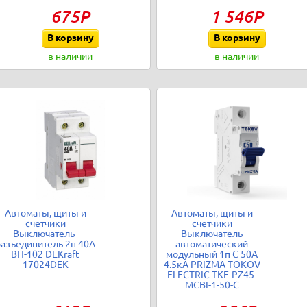
675Р
1 546Р
В корзину
В корзину
в наличии
в наличии
Автоматы, щиты и
Автоматы, щиты и
счетчики
счетчики
Выключатель-
Выключатель
разъединитель 2п 40А
автоматический
ВН-102 DEKraft
модульный 1п C 50А
17024DEK
4.5кА PRIZMA TOKOV
ELECTRIC TKE-PZ45-
MCBI-1-50-C