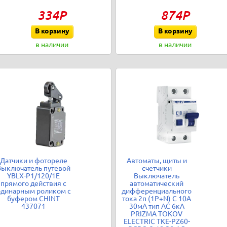
334Р
874Р
В корзину
В корзину
в наличии
в наличии
Датчики и фотореле
Автоматы, щиты и
Выключатель путевой
счетчики
YBLX-P1/120/1E
Выключатель
прямого действия с
автоматический
одинарным роликом с
дифференциального
буфером CHINT
тока 2п (1P+N) C 10А
437071
30мА тип AC 6кА
PRIZMA TOKOV
ELECTRIC TKE-PZ60-