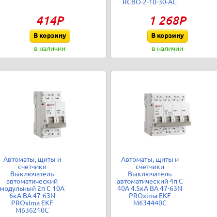
RCBO-2-10-30-AC
414Р
1 268Р
В корзину
В корзину
в наличии
в наличии
Автоматы, щиты и
Автоматы, щиты и
счетчики
счетчики
Выключатель
Выключатель
автоматический
автоматический 4п C
модульный 2п C 10А
40А 4.5кА ВА 47-63N
6кА ВА 47-63N
PROxima EKF
PROxima EKF
M634440C
M636210C