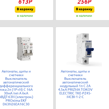
613Р
256Р
В корзину
В корзину
в наличии
в наличии
Автоматы, щиты и
Автоматы, щиты и
счетчики
счетчики
Выключатель
Выключатель
автоматический
автоматический
дифференциального
модульный 1п C 2А
тока 2п (1P+N) C 16А
4.5кА PRIZMA TOKOV
30мА тип A 6кА
ELECTRIC TKE-PZ45-
АВДТ-63N (электрон.)
MCBI-1-2-C
PROxima EKF
D63N26EA16C30