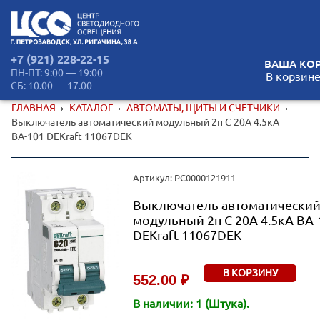
+7 (921) 228-22-15
ВАША КОР
ПН-ПТ: 9:00 — 19:00
В корзине
СБ: 10.00 — 17.00
ГЛАВНАЯ
КАТАЛОГ
АВТОМАТЫ, ЩИТЫ И СЧЕТЧИКИ
Выключатель автоматический модульный 2п C 20А 4.5кА
ВА-101 DEKraft 11067DEK
Артикул: РС0000121911
Выключатель автоматически
модульный 2п C 20А 4.5кА ВА-
DEKraft 11067DEK
В КОРЗИНУ
552.00 ₽
В наличии: 1 (Штука).