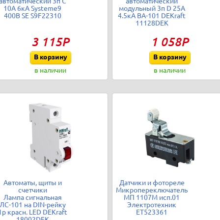
автоматический 3п C
автоматический
10А 6кА Systeme9
модульный 3п D 25А
400В SE S9F22310
4.5кА ВА-101 DEKraft
11128DEK
3 115Р
1 058Р
В корзину
В корзину
в наличии
в наличии
Автоматы, щиты и
Датчики и фотореле
счетчики
Микропереключатель
Лампа сигнальная
МП 1107М исп.01
ЛС-101 на DIN-рейку
Электротехник
1p красн. LED DEKraft
ET523361
18002DEK