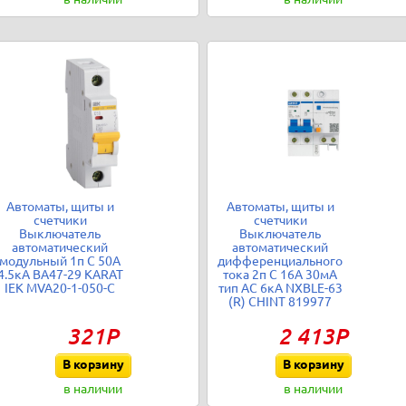
Автоматы, щиты и
Автоматы, щиты и
счетчики
счетчики
Выключатель
Выключатель
автоматический
автоматический
модульный 1п C 50А
дифференциального
4.5кА ВА47-29 KARAT
тока 2п C 16А 30мА
IEK MVA20-1-050-C
тип AC 6кА NXBLE-63
(R) CHINT 819977
321Р
2 413Р
В корзину
В корзину
в наличии
в наличии