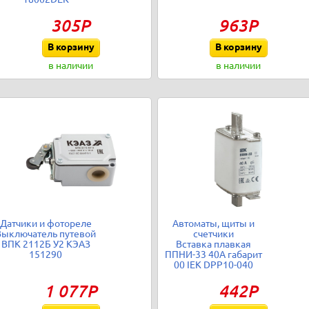
305Р
963Р
В корзину
В корзину
в наличии
в наличии
Датчики и фотореле
Автоматы, щиты и
Выключатель путевой
счетчики
ВПК 2112Б У2 КЭАЗ
Вставка плавкая
151290
ППНИ-33 40А габарит
00 IEK DPP10-040
1 077Р
442Р