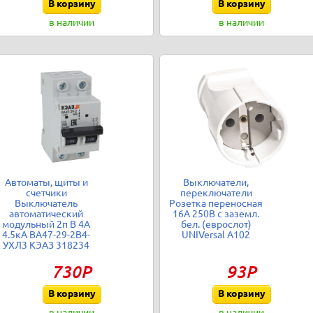
В корзину
В корзину
в наличии
в наличии
Автоматы, щиты и
Выключатели,
счетчики
переключатели
Выключатель
Розетка переносная
автоматический
16А 250В с заземл.
модульный 2п B 4А
бел. (еврослот)
4.5кА ВА47-29-2B4-
UNIVersal А102
УХЛ3 КЭАЗ 318234
730Р
93Р
В корзину
В корзину
в наличии
в наличии