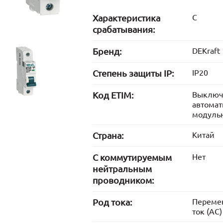
Характеристика
C
срабатывания:
Бренд:
DEKraft
Степень защиты IP:
IP20
Код ETIM:
Выключ
автомат
модуль
Страна:
Китай
С коммутируемым
Нет
нейтральным
проводником:
Род тока:
Переме
ток (AC)