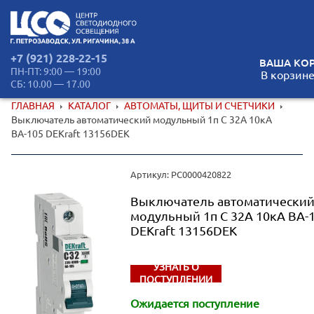
+7 (921) 228-22-15
ВАША КОР
ПН-ПТ: 9:00 — 19:00
В корзине
СБ: 10.00 — 17.00
ГЛАВНАЯ
КАТАЛОГ
АВТОМАТЫ, ЩИТЫ И СЧЕТЧИКИ
Выключатель автоматический модульный 1п C 32А 10кА
ВА-105 DEKraft 13156DEK
Артикул: РС0000420822
Выключатель автоматически
модульный 1п C 32А 10кА ВА-
DEKraft 13156DEK
УЗНАТЬ О
ПОСТУПЛЕНИИ
Ожидается поступление